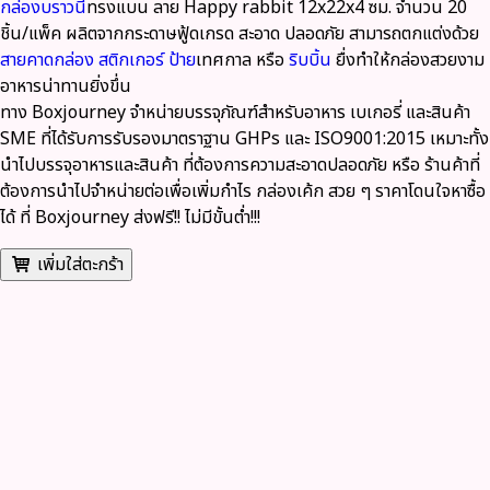
กล่องบราวนี่
ทรงแบน ลาย Happy rabbit 12x22x4 ซม. จำนวน 20
ชิ้น/แพ็ค
ผลิตจากกระดาษฟู้ดเกรด
สะอาด ปลอดภัย สามารถตกแต่งด้วย
สายคาดกล่อง
สติกเกอร์
ป้าย
เทศกาล หรือ
ริบบิ้น
ยื่งทำให้กล่องสวยงาม
อาหารน่าทานยิ่งขึ่น
ทาง
Boxjourney
จำหน่ายบรรจุภัณฑ์สำหรับอาหาร เบเกอรี่ และสินค้า
SME ที่ได้รับการรับรองมาตราฐาน GHPs และ ISO9001:2015 เหมาะทั้ง
นำไปบรรจุอาหารและสินค้า ที่ต้องการความสะอาดปลอดภัย หรือ ร้านค้าที่
ต้องการนำไปจำหน่ายต่อเพื่อเพิ่มกำไร กล่องเค้ก สวย ๆ ราคาโดนใจหาซื้อ
ได้ ที่ Boxjourney
ส่งฟรี
!!
ไม่มีขั้นต่ำ
!!!
เพิ่มใส่ตะกร้า