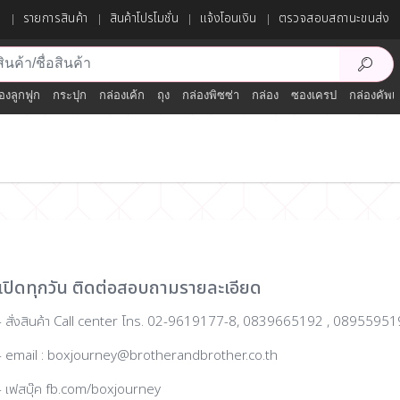
ก
รายการสินค้า
สินค้าโปรโมชั่น
แจ้งโอนเงิน
ตรวจสอบสถานะขนส่ง
องลูกฟูก
กระปุก
กล่องเค้ก
ถุง
กล่องพิซซ่า
กล่อง
ซองเครป
กล่องคัพเ
เปิดทุกวัน ติดต่อสอบถามรายละเอียด
- สั่งสินค้า Call center โทร. 02-9619177-8, 0839665192 , 0895595
- email : boxjourney@brotherandbrother.co.th
- เฟสบุ๊ค fb.com/boxjourney