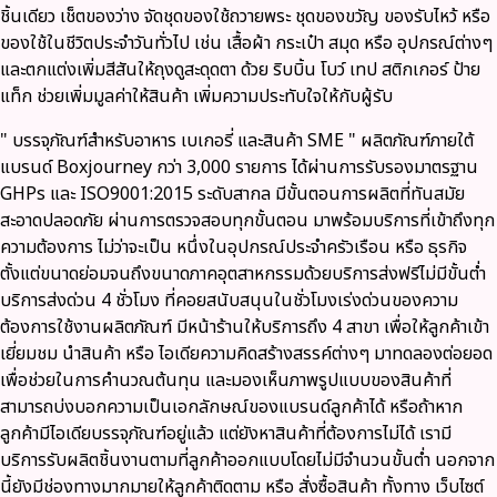
ชิ้นเดียว เช็ตของว่าง จัดชุดของใช้ถวายพระ ชุดของขวัญ ของรับไหว้ หรือ
ของใช้ในชีวิตประจำวันทั่วไป เช่น เสื้อผ้า กระเป๋า สมุด หรือ อุปกรณ์ต่างๆ
และตกแต่งเพิ่มสีสันให้ถุงดูสะดุดตา ด้วย ริบบิ้น โบว์ เทป สติกเกอร์ ป้าย
แท็ก ช่วยเพิ่มมูลค่าให้สินค้า เพิ่มความประทับใจให้กับผู้รับ
" บรรจุภัณฑ์สำหรับอาหาร เบเกอรี่ และสินค้า SME " ผลิตภัณฑ์ภายใต้
แบรนด์ Boxjourney กว่า 3,000 รายการ ได้ผ่านการรับรองมาตรฐาน
GHPs และ ISO9001:2015 ระดับสากล มีขั้นตอนการผลิตที่ทันสมัย
สะอาดปลอดภัย ผ่านการตรวจสอบทุกขั้นตอน มาพร้อมบริการที่เข้าถึงทุก
ความต้องการ ไม่ว่าจะเป็น หนึ่งในอุปกรณ์ประจำครัวเรือน หรือ ธุรกิจ
ตั้งแต่ขนาดย่อมจนถึงขนาดภาคอุตสาหกรรมด้วยบริการส่งฟรีไม่มีขั้นต่ำ
บริการส่งด่วน 4 ชั่วโมง ที่คอยสนับสนุนในชั่วโมงเร่งด่วนของความ
ต้องการใช้งานผลิตภัณฑ์ มีหน้าร้านให้บริการถึง 4 สาขา เพื่อให้ลูกค้าเข้า
เยี่ยมชม นำสินค้า หรือ ไอเดียความคิดสร้างสรรค์ต่างๆ มาทดลองต่อยอด
เพื่อช่วยในการคำนวณต้นทุน และมองเห็นภาพรูปแบบของสินค้าที่
สามารถบ่งบอกความเป็นเอกลักษณ์ของแบรนด์ลูกค้าได้ หรือถ้าหาก
ลูกค้ามีไอเดียบรรจุภัณฑ์อยู่แล้ว แต่ยังหาสินค้าที่ต้องการไม่ได้ เรามี
บริการรับผลิตชิ้นงานตามที่ลูกค้าออกแบบโดยไม่มีจำนวนขั้นต่ำ นอกจาก
นี้ยังมีช่องทางมากมายให้ลูกค้าติดตาม หรือ สั่งซื้อสินค้า ทั้งทาง เว็บไซต์