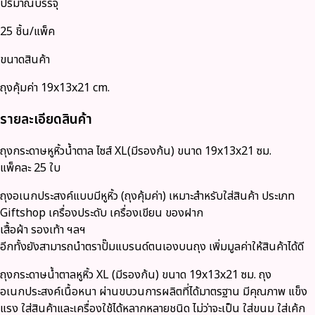
ปริมาณบรรจุ
25 ชิ้น/แพ็ค
ขนาดสินค้า
ถุงคุ้มค่า 19x13x21 cm.
รายละเอียดสินค้า
ถุงกระดาษหูหิ้วน้ำตาล ไซส์ XL(มีรองก้น) ขนาด 19x13x21 ซม.
แพ็คละ 25 ใบ
ถุงอเนกประสงค์แบบมีหูหิ้ว (ถุงคุ้มค่า) เหมาะสำหรับใส่สินค้า ประเภท
Giftshop เครื่องประดับ เครื่องเขียน ของฝาก
เสื้อผ้า รองเท้า ฯลฯ
อีกทั้งยังสามารถนำตราปั๊มแบรนด์ตนเองบนถุง เพิ่มมูลค่าให้สินค้าได้ดี
ถุงกระดาษน้ำตาลหูหิ้ว XL (มีรองก้น) ขนาด 19x13x21 ซม. ถุง
อเนกประสงค์เนื้อหนา ผ่านขบวนการผลิตที่ได้มาตรฐาน มีคุณภาพ แข็ง
แรง ใส่สินค้าและเครื่องใช้ได้หลากหลายชนิด ไม่ว่าจะเป็น ใส่ขนม ใส่เค้ก