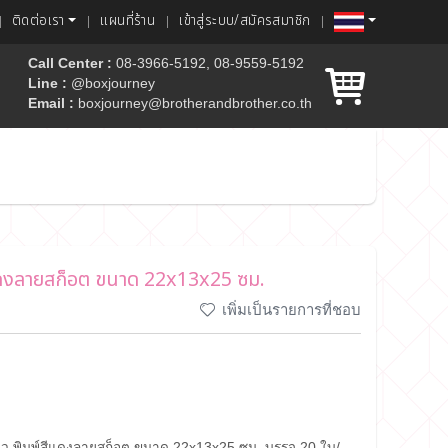
ติดต่อเรา
แผนที่ร้าน
เข้าสู่ระบบ/สมัครสมาชิก
Call Center :
08-3966-5192, 08-9559-5192
Line :
@boxjourney
Email :
boxjourney@brotherandbrother.co.th
ค้ก
ีแดงลายสก็อต ขนาด 22x13x25 ซม.
เพิ่มเป็นรายการที่ชอบ
ยว พิมพ์สีแดงลายสก็อต ขนาด 22x13x25 ซม. บรรจุ 20 ใบ/