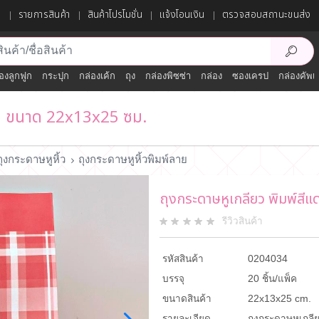
ก
รายการสินค้า
สินค้าโปรโมชั่น
แจ้งโอนเงิน
ตรวจสอบสถานะขนส่ง
องลูกฟูก
กระปุก
กล่องเค้ก
ถุง
กล่องพิซซ่า
กล่อง
ซองเครป
กล่องคัพเ
อต ขนาด 22x13x25 ซม.
ถุงกระดาษหูหิ้ว
ถุงกระดาษหูหิ้วพิมพ์ลาย
ถุงกระดาษหูเกลียว พิมพ์ส
รีวิวสินค้า
รหัสสินค้า
0204034
บรรจุ
20 ชิ้น/แพ็ค
ขนาดสินค้า
22x13x25 cm.
รายละเอียด
ถุงกระดาษหูเกลี