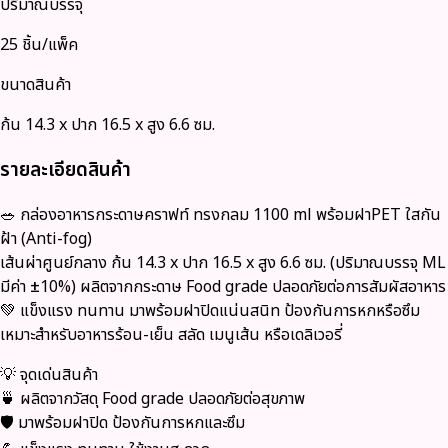
ปริมาณบรรจุ
25 ชิ้น/แพ็ค
ขนาดสินค้า
ก้น 14.3 x ปาก 16.5 x สูง 6.6 ซม.
รายละเอียดสินค้า
🥗
กล่องอาหารกระดาษคราฟท์ ทรงกลม 1100 ml พร้อมฝาPET ใสกัน
ฝ้า (Anti-fog)
เส้นผ่าศูนย์กลาง ก้น 14.3 x ปาก 16.5 x สูง 6.6 ซม. (ปริมาณบรรจุ ML
มีค่า ±10%) ผลิตจากกระดาษ
Food grade
ปลอดภัยต่อการสัมผัสอาหาร
💚 แข็งแรง ทนทาน มาพร้อมฝาปิดแน่นสนิท ป้องกันการหกหรือซึม
เหมาะสำหรับอาหารร้อน-เย็น สลัด เมนูเส้น หรือเดลิเวอรี่
💡
จุดเด่นสินค้า
🍵 ผลิตจากวัสดุ Food grade ปลอดภัยต่อสุขภาพ
🛡 มาพร้อมฝาปิด ป้องกันการหกและซึม