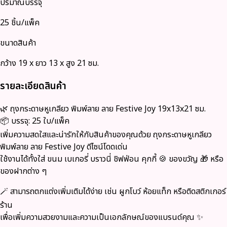
ปริมาณบรรจุ
25 ชิ้น/แพ็ค
ขนาดสินค้า
กว้าง 19 x ยาว 13 x สูง 21 ซม.
รายละเอียดสินค้า
🌿
ถุงกระดาษหูเกลียว พิมพ์ลาย ลาย Festive Joy 19x13x21 ซม.
📦 บรรจุ: 25 ใบ/แพ็ค
เพิ่มความสดใสและน่ารักให้กับสินค้าของคุณด้วย
ถุงกระดาษหูเกลียว
พิมพ์ลาย ลาย Festive Joy
ดีไซน์โดดเด่น
ใช้งานได้ทั้งใส่
ขนม เบเกอรี่ บราวนี่ ชิฟฟ่อน คุกกี้ 🍪 ของขวัญ 🎁 หรือ
ของฝากต่าง ๆ
🪄 สามารถตกแต่งเพิ่มเติมได้ง่าย เช่น
ผูกโบว์ ห้อยแท็ก หรือติดสติกเกอร์
ร้าน
เพื่อเพิ่มความสวยงามและความเป็นเอกลักษณ์ของแบรนด์คุณ ✨