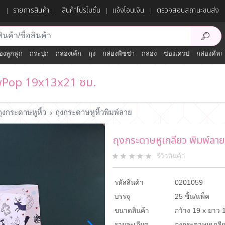
ก
รายการสินค้า
สินค้าโปรโมชั่น
แจ้งโอนเงิน
ตรวจสอบสถานะขนส่ง
องลูกฟูก
กระปุก
กล่องเค้ก
ถุง
กล่องพิซซ่า
กล่อง
ซองเครป
กล่องคัพเ
owPop 19x13x21 ซม.
ถุงกระดาษหูหิ้ว
ถุงกระดาษหูหิ้วพิมพ์ลาย
ถุงกระดาษหูเกลียว พิมพ์
รีวิวสินค้า
รหัสสินค้า
0201059
บรรจุ
25 ชิ้น/แพ็ค
ขนาดสินค้า
กว้าง 19 x ยาว 1
รายละเอียด
ถุงกระดาษหูเกล