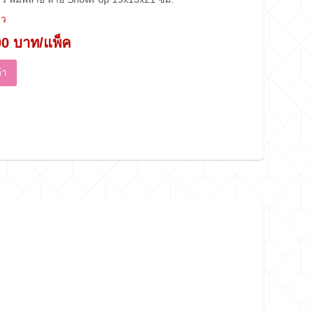
าว
00 บาท/แพ็ค
้า