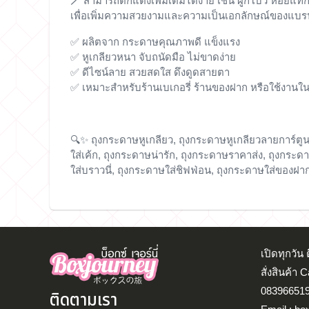
🪄 สามารถตกแต่งเพิ่มเติมได้ง่าย เช่น
ผูกโบว์ ห้อยแท็
เพื่อเพิ่มความสวยงามและความเป็นเอกลักษณ์ของแบร
✅ ผลิตจาก
กระดาษคุณภาพดี แข็งแรง
✅ หูเกลียวหนา จับถนัดมือ ไม่ขาดง่าย
✅ ดีไซน์ลาย สวยสดใส ดึงดูดสายตา
✅ เหมาะสำหรับร้านเบเกอรี่ ร้านของฝาก หรือใช้งานใน
🔍✨
ถุงกระดาษหูเกลียว, ถุงกระดาษหูเกลียวลายการ์ตูน
ใส่เค้ก, ถุงกระดาษน่ารัก, ถุงกระดาษราคาส่ง, ถุงกระ
ใส่บราวนี่, ถุงกระดาษใส่ชิฟฟ่อน, ถุงกระดาษใส่ของฝาก
เปิดทุกวั
สั่งสินค้า 
083966519
ติดตามเรา