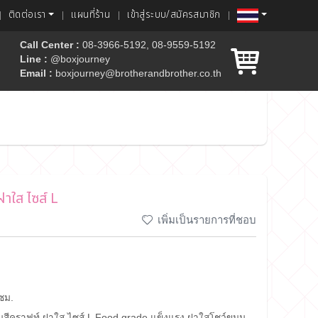
ติดต่อเรา
แผนที่ร้าน
เข้าสู่ระบบ/สมัครสมาชิก
Call Center :
08-3966-5192, 08-9559-5192
Line :
@boxjourney
Email :
boxjourney@brotherandbrother.co.th
ค้ก
ฝาใส ไซส์ L
เพิ่มเป็นรายการที่ชอบ
 ซม.
่ยมสีคราฟท์ ฝาใส ไซส์ L Food grade แข็งแรง ฝาใสโชว์ขนม