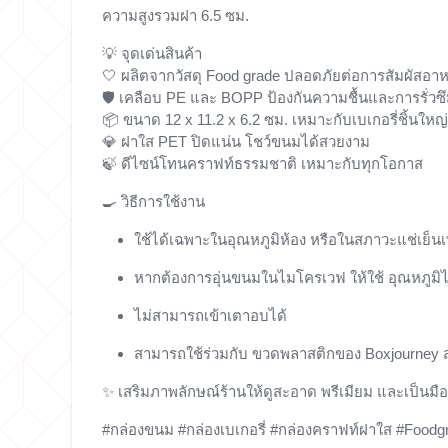
ความสูงรวมฝา 6.5 ซม.
💡
จุดเด่นสินค้า
🤍 ผลิตจากวัสดุ Food grade ปลอดภัยต่อการสัมผัสอา
🛡 เคลือบ PE และ BOPP ป้องกันความชื้นและการรั่วซ
📦 ขนาด 12 x 11.2 x 6.2 ซม. เหมาะกับเบเกอรี่ชิ้นใหญ่
💎 ฝาใส PET ปิดแน่น โชว์ขนมได้สวยงาม
🍃 ดีไซน์โทนคราฟท์ธรรมชาติ เหมาะกับทุกโอกาส
🍳
วิธีการใช้งาน
ใช้ได้เฉพาะในอุณหภูมิห้อง หรือในสภาวะแช่เย็นเท
หากต้องการอุ่นขนมในไมโครเวฟ ให้ใช้
อุณหภูมิ
ไม่สามารถเข้าเตาอบได้
สามารถใช้ร่วมกับ
ขวดพลาสติกของ Boxjourney
ส
✨ เสริมภาพลักษณ์ร้านให้ดูสะอาด พรีเมียม และเป็นม
#กล่องขนม #กล่องเบเกอรี่ #กล่องคราฟท์ฝาใส #Foodgr