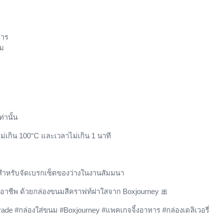
หาร
ึม
่านั้น
ไม่เกิน 100°C และเวลาไม่เกิน 1 นาที
ำหรับจัดเบรกเซ็ตของว่างในงานสัมมนา
ืออาชีพ ด้วยกล่องขนมสีคราฟท์ฝาใสจาก
Boxjourney
🎀
ade #กล่องใส่ขนม #Boxjourney #แพคเกจจิ้งอาหาร #กล่องเดลิเวอรี่