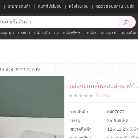
ก
รายการสินค้า
สินค้าโปรโมชั่น
แจ้งโอนเงิน
ตรวจสอบสถานะขนส่ง
องลูกฟูก
กระปุก
กล่องเค้ก
ถุง
กล่องพิซซ่า
กล่อง
ซองเครป
กล่องคัพเ
กล่องอาหารกระดาษ
กล่องขนมสี่เหลี่ยมสีคราฟท์ 
รีวิวสินค้า
รหัสสินค้า
0407072
บรรจุ
25 ชิ้น/แพ็ค
ขนาดสินค้า
12 x 11.2 x 6.5
รายละเอียด
กล่องขนมสี่เหลี