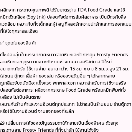
ผลิตจาก
กระดาษคุณภาพดี ได้รับมาตรฐาน FDA Food Grade
และใช้
หมึกถั่วเหลือง (Soy Ink)
ปลอดภัยต่อการสัมผัสอาหาร เป็นมิตรกับสิ่ง
แวดล้อม เหมาะกับทั้งเด็กและผู้ใหญ่ที่หลงรักความน่ารักและการออกแบบ
ที่ใส่ใจทุกรายละเอียด
✅ จุดเด่นของสินค้า
ดีไซน์อบอุ่นในบรรยากาศหนาว
:ลายหิมะและตัวการ์ตูน Frosty Friends
ลายหิมะและฤดูหนาวเหมาะกับงานช่วงเทศกาลคริสต์มาส ปีใหม่
ขนาดกะทัดรัด ใช้งานง่าย
: ขนาด กว้าง 15 ซม. x ยาว 8 ซม. x สูง 21 ซม.
ใส่ขนม ตุ๊กตา เสื้อผ้า ของเล่น หรือของขวัญอื่น ๆ ได้หลากหลาย
หูเกลียวจับถนัดมือ
: แข็งแรง พกพาสะดวก เหมาะสำหรับการใช้งานจริง
ปลอดภัยต่ออาหาร
: ผลิตจากกระดาษ Food Grade พร้อมหมึกพิมพ์ถั่ว
เหลือง ไม่เป็นอันตราย
เหมาะกับร้านค้าและงานอีเวนต์ทุกประเภท
: ไม่ว่าจะเป็นร้านขนม ร้านตุ๊กตา
หรือใช้ในงานอีเวนต์ งานแจกของที่ระลึก
🎁
เปลี่ยนการให้ของขวัญธรรมดาให้กลายเป็นเรื่องพิเศษ
ด้วยถุง
กระดาษลาย
Frosty Friends
ที่ทั้งน่ารัก ใช้งานได้จริง