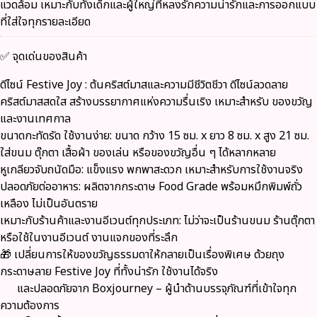
แวดล้อม เหมาะกับทั้งเด็กและผู้ใหญ่ที่หลงรักความน่ารักและการออกแบบ
ที่ใส่ใจทุกรายละเอียด
✅ จุดเด่นของสินค้า
ดีไซน์
Festive Joy
: ต้นคริสต์มาสและความมีชีวิตชีวา ดีไซน์ลวดลาย
คริสต์มาสสดใส สร้างบรรยากาศแห่งความรื่นเริง เหมาะสำหรับ ของขวัญ
และงานเทศกาล
ขนาดกะทัดรัด ใช้งานง่าย
: ขนาด กว้าง 15 ซม. x ยาว 8 ซม. x สูง 21 ซม.
ใส่ขนม ตุ๊กตา เสื้อผ้า ของเล่น หรือของขวัญอื่น ๆ ได้หลากหลาย
หูเกลียวจับถนัดมือ
: แข็งแรง พกพาสะดวก เหมาะสำหรับการใช้งานจริง
ปลอดภัยต่ออาหาร
: ผลิตจากกระดาษ Food Grade พร้อมหมึกพิมพ์ถั่ว
เหลือง ไม่เป็นอันตราย
เหมาะกับร้านค้าและงานอีเวนต์ทุกประเภท
: ไม่ว่าจะเป็นร้านขนม ร้านตุ๊กตา
หรือใช้ในงานอีเวนต์ งานแจกของที่ระลึก
🎁
เปลี่ยนการให้ของขวัญธรรมดาให้กลายเป็นเรื่องพิเศษ
ด้วยถุง
กระดาษลาย
Festive Joy
ที่ทั้งน่ารัก ใช้งานได้จริง
และปลอดภัยจาก
Boxjourney
– ผู้นำด้านบรรจุภัณฑ์ที่เข้าใจทุก
ความต้องการ