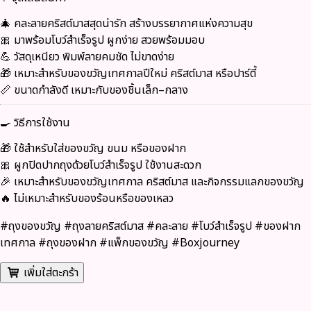
🎄 คละลายคริสต์มาสสุดน่ารัก สร้างบรรยากาศแห่งความสุข
🎀 มาพร้อมโบว์สำเร็จรูป ผูกง่าย สวยพร้อมมอบ
💪 วัสดุเหนียว พิมพ์ลายคมชัด ไม่ขาดง่าย
🎁 เหมาะสำหรับของขวัญเทศกาลปีใหม่ คริสต์มาส หรือปาร์ตี้
📏 ขนาดกำลังดี เหมาะกับของชิ้นเล็ก–กลาง
🍳 วิธีการใช้งาน
🎁 ใช้สำหรับใส่ของขวัญ ขนม หรือของฝาก
🎀 ผูกปิดปากถุงด้วยโบว์สำเร็จรูป ใช้งานสะดวก
🎉 เหมาะสำหรับของขวัญเทศกาล คริสต์มาส และกิจกรรมแลกของขวัญ
🔥 ไม่เหมาะสำหรับของร้อนหรือของเหลว
#ถุงของขวัญ #ถุงลายคริสต์มาส #คละลาย #โบว์สำเร็จรูป #ของฝาก
เทศกาล #ถุงของฝาก #แพ็กของขวัญ #Boxjourney
เพิ่มใส่ตะกร้า