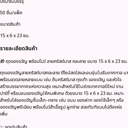
ปริมาณบรรจุ
50 ชิ้น/แพ็ค
ขนาดสินค้า
15 x 6 x 23 ซม.
รายละเอียดสินค้า
🎁 ถุงของขวัญ พร้อมโบว์ ลายคริสต์มาส คละลาย ขนาด 15 x 6 x 23 ซม.
ถุงของขวัญลายคริสต์มาสคละลาย ดีไซน์สดใสและอบอุ่นในธีมเทศกาล มา
พร้อมลวดลายหลายแบบ เช่น ต้นคริสต์มาส ถุงเท้า ของขวัญ และหัวใจ
สร้างบรรยากาศแห่งความสุข เหมาะสำหรับใช้ในช่วงเทศกาลปีใหม่ งาน
ปาร์ตี้ หรือมอบของขวัญให้คนพิเศษ
ด้วยขนาด 15 x 6 x 23 ซม. เหมาะ
สำหรับใส่ของขวัญชิ้นเล็ก–กลาง เช่น ขนม ของฝาก ของใช้เล็กๆ หรือ
ของขวัญพรีเมียม พร้อมโบว์สำเร็จรูป ผูกง่าย สวยทันทีแบบไม่ต้องห่อ
เพิ่ม
✨ จุดเด่นสินค้า