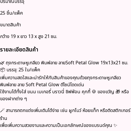
ปริมาณบรรจุ
25 ชิ้น/แพ็ค
ขนาดสินค้า
กว้าง 19 x ยาว 13 x สูง 21 ซม.
รายละเอียดสินค้า
🌿
ถุงกระดาษหูเกลียว พิมพ์ลาย ลายSoft Petal Glow 19x13x21 ซม.
📦 บรรจุ: 25 ใบ/แพ็ค
เพิ่มความสดใสและน่ารักให้กับสินค้าของคุณด้วย
ถุงกระดาษหูเกลียว
พิมพ์ลาย ลาย Soft Petal Glow
ดีไซน์โดดเด่น
ใช้งานได้ทั้งใส่
ขนม เบเกอรี่ บราวนี่ ชิฟฟ่อน คุกกี้ 🍪 ของขวัญ 🎁 หรือ
ของฝากต่าง ๆ
🪄 สามารถตกแต่งเพิ่มเติมได้ง่าย เช่น
ผูกโบว์ ห้อยแท็ก หรือติดสติกเกอร์
ร้าน
เพื่อเพิ่มความสวยงามและความเป็นเอกลักษณ์ของแบรนด์คุณ ✨