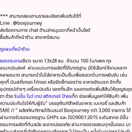
*** สามารถสอบถามรายละเอียดเพิ่มเติมได้ที่
Line : @boxjourney
ส่งข้อความทาง chat ด้านล่างมุมขวาที่หน้าเว็บไซต์
ซื้อสินค้าที่หน้าร้าน สาขาศรีสมาน
ดูแผนที่หน้าร้าน
ซองกระดาษ
สีขาว ขนาด 13x28 ซม. จำนวน 100 ใบ/แพค ถุง
อเนกประสงค์ ผ่านขบวนการผลิตที่ได้มาตรฐาน มีให้เลือกใช้งานหลาก
หลายขนาด สามารถนำไปใส่อาหารเป็นชิ้นเพื่อสะดวกในการหยิบจับ เช่น
คุกกี้ มันฝรั่งทอด ไก่ทอด หรือจัดเซ็ทของว่าง อาหารจัดเบรก อีกทั้ง
อุปกรณ์ต่างๆ เครื่องประดับ ของที่ระลึก และตกแต่งเพิ่มสีสันให้ถุงดูสะดุด
ตา ด้วย
ริบบิ้น
โบว์
เทป
สติกเกอร์
ป้าย
แท็ก ช่วยเพิ่มมูลค่าให้สินค้า เพิ่ม
ความประทับใจให้กับผู้รับ"
บรรจุภัณฑ์สำหรับอาหาร เบเกอรี่ และสินค้า
SME
// " ผลิตภัณฑ์ภายใต้แบรนด์ Boxjourney กว่า 3,000 รายการ
ได้
ผ่านการรับรองมาตรฐาน GHPs และ ISO9001:2015
ระดับสากล มีขั้น
ตอนการผลิตที่ทันสมัย สะอาดปลอดภัย ผ่านการตรวจสอบทุกขั้นตอน มา
พร้อมบริการที่เข้าถึงทุกความต้องการ ไม่ว่าจะเป็น หนึ่งในอุปกรณ์ประจำ