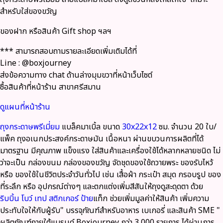
สำหรับใส่ของขวัญ
ของฝาก หรือสินค้า Gift shop ฯลฯ
*** สามารถสอบถามรายละเอียดเพิ่มเติมได้ที่
Line : @boxjourney
ส่งข้อความทาง chat ด้านล่างมุมขวาที่หน้าเว็บไซต์
ซื้อสินค้าที่หน้าร้าน สาขาศรีสมาน
ดูแผนที่หน้าร้าน
ถุงกระดาษพรีเมี่ยม
แบล็คมาเบิ้ล ขนาด
30x22x12
ซม. จำนวน 20 ใบ/
แพ็ค ถุงอเนกประสงค์กระดาษมัน เนื้อหนา ผ่านขบวนการผลิตที่ได้
มาตรฐาน มีคุณภาพ แข็งแรง ใส่สินค้าและเครื่องใช้ได้หลากหลายชนิด ไม่
ว่าจะเป็น กล่องขนม กล่องของขวัญ จัดชุดของใช้ถวายพระ ของรับไหว้
หรือ ของใช้ในชีวิตประจำวันทั่วไป เช่น เสื้อผ้า กระเป๋า สมุด กรอบรูป ของ
ที่ระลึก หรือ อุปกรณ์ต่างๆ และตกแต่งเพิ่มสีสันให้ถุงดูสะดุดตา ด้วย
ริบบิ้น
โบว์
เทป
สติกเกอร์
ป้าย
แท็ก ช่วยเพิ่มมูลค่าให้สินค้า เพิ่มความ
ประทับใจให้กับผู้รับ"
บรรจุภัณฑ์สำหรับอาหาร เบเกอรี่ และสินค้า SME
"
ผลิตภัณฑ์ภายใต้แบรนด์ Boxjourney กว่า 3,000 รายการ
ได้ผ่านการ