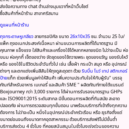
ส่งข้อความทาง chat ด้านล่างมุมขวาที่หน้าเว็บไซต์
ซื้อสินค้าที่หน้าร้าน สาขาศรีสมาน
ดูแผนที่หน้าร้าน
ถุงกระดาษหูเกลียว
ลายทรอปิคัล ขนาด
26x10x35
ซม. จำนวน 25 ใบ/
แพ็ค ถุงอเนกประสงค์เนื้อหนา ผ่านขบวนการผลิตที่ได้มาตรฐาน มี
คุณภาพ แข็งแรง ใส่สินค้าและเครื่องใช้ได้หลากหลายชนิด ไม่ว่าจะเป็น ห่อ
ขนม ห่อคุกกี้ เช็ตของว่าง จัดชุดของใช้ถวายพระ ชุดของขวัญ ของรับไหว้
หรือ ของใช้ในชีวิตประจำวันทั่วไป เช่น เสื้อผ้า กระเป๋า สมุด หรือ อุปกรณ์
ต่างๆ และตกแต่งเพิ่มสีสันให้ถุงดูสะดุดตา ด้วย
ริบบิ้น
โบว์
เทป
สติกเกอร์
ป้าย
แท็ก ช่วยเพิ่มมูลค่าให้สินค้า เพิ่มความประทับใจให้กับผู้รับ"
บรรจุ
ภัณฑ์สำหรับอาหาร เบเกอรี่ และสินค้า SME
" ผลิตภัณฑ์ภายใต้แบรนด์
Boxjourney กว่า 3,000 รายการ
ได้ผ่านการรับรองมาตรฐาน GHPs
และ ISO9001:2015
ระดับสากล มีขั้นตอนการผลิตที่ทันสมัย สะอาด
ปลอดภัย ผ่านการตรวจสอบทุกขั้นตอน มาพร้อมบริการที่เข้าถึงทุกความ
ต้องการ ไม่ว่าจะเป็น หนึ่งในอุปกรณ์ประจำครัวเรือน หรือ ธุรกิจตั้งแต่
ขนาดย่อมจนถึงขนาดภาคอุตสาหกรรม ด้วย
บริการส่งฟรีไม่มีขั้นต่ำ
บริการส่งด่วน 4 ชั่วโมง ที่คอยสนับสนุนในชั่วโมงเร่งด่วนของความ