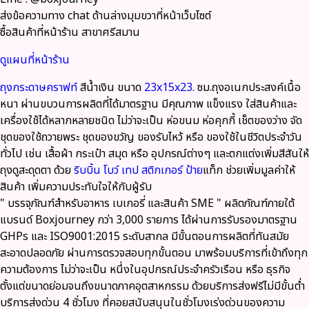
ส่งข้อความทาง chat ด้านล่างมุมขวาที่หน้าเว็บไซต์
ซื้อสินค้าที่หน้าร้าน สาขาศรีสมาน
ดูแผนที่หน้าร้าน
ถุงกระดาษคราฟท์
สีน้ำเงิน ขนาด
23x15x23.
ซม.ถุงอเนกประสงค์เนื้อ
หนา ผ่านขบวนการผลิตที่ได้มาตรฐาน มีคุณภาพ แข็งแรง ใส่สินค้าและ
เครื่องใช้ได้หลากหลายชนิด ไม่ว่าจะเป็น ห่อขนม ห่อคุกกี้ เช็ตของว่าง จัด
ชุดของใช้ถวายพระ ชุดของขวัญ ของรับไหว้ หรือ ของใช้ในชีวิตประจำวัน
ทั่วไป เช่น เสื้อผ้า กระเป๋า สมุด หรือ อุปกรณ์ต่างๆ และตกแต่งเพิ่มสีสันให้
ถุงดูสะดุดตา ด้วย
ริบบิ้น
โบว์
เทป
สติกเกอร์
ป้าย
แท็ก ช่วยเพิ่มมูลค่าให้
สินค้า เพิ่มความประทับใจให้กับผู้รับ
" บรรจุภัณฑ์สำหรับอาหาร เบเกอรี่ และสินค้า SME "
ผลิตภัณฑ์ภายใต้
แบรนด์ Boxjourney กว่า 3,000 รายการ
ได้ผ่านการรับรองมาตรฐาน
GHPs และ ISO9001:2015
ระดับสากล มีขั้นตอนการผลิตที่ทันสมัย
สะอาดปลอดภัย ผ่านการตรวจสอบทุกขั้นตอน มาพร้อมบริการที่เข้าถึงทุก
ความต้องการ ไม่ว่าจะเป็น หนึ่งในอุปกรณ์ประจำครัวเรือน หรือ ธุรกิจ
ตั้งแต่ขนาดย่อมจนถึงขนาดภาคอุตสาหกรรม ด้วย
บริการส่งฟรีไม่มีขั้นต่ำ
บริการส่งด่วน 4 ชั่วโมง ที่คอยสนับสนุนในชั่วโมงเร่งด่วนของความ