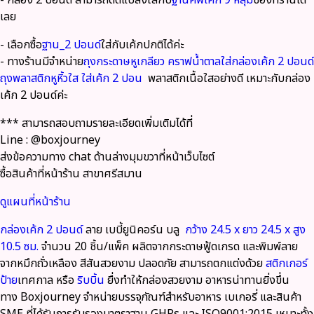
- กล่อง 2 ปอนด์ สามารถดัดแปลงใส่กับ
ฐานคัพเค้ก 9 หลุม
ของที่ร้านได้
เลย
- เลือกซื้อ
ฐาน_2 ปอนด์
ใส่กับเค้กปกติได้ค่ะ
- ทางร้านมีจำหน่าย
ถุงกระดาษหูเกลียว คราฟน้ำตาลใส่กล่องเค้ก 2 ปอนด์
ถุงพลาสติกหูหิ้วใส ใส่เค้ก 2 ปอน
พลาสติกเนื้อใสอย่างดี เหมาะกับกล่อง
เค้ก 2 ปอนด์ค่ะ
*** สามารถสอบถามรายละเอียดเพิ่มเติมได้ที่
Line : @boxjourney
ส่งข้อความทาง chat ด้านล่างมุมขวาที่หน้าเว็บไซต์
ซื้อสินค้าที่หน้าร้าน สาขาศรีสมาน
ดูแผนที่หน้าร้าน
กล่องเค้ก 2 ปอนด์
ลาย เบบี้ยูนิคอร์น บลู
กว้าง 24.5 x ยาว 24.5 x สูง
10.5 ซม.
จำนวน 20 ชิ้น/แพ็ค
ผลิตจากกระดาษฟู้ดเกรด
และ
พิมพ์ลาย
จากหมึกถั่วเหลือง
สีสันสวยงาม ปลอดภัย สามารถตกแต่งด้วย
สติกเกอร์
ป้าย
เทศกาล หรือ
ริบบิ้น
ยื่งทำให้กล่องสวยงาม อาหารน่าทานยิ่งขึ่น
ทาง
Boxjourney
จำหน่ายบรรจุภัณฑ์สำหรับอาหาร เบเกอรี่ และสินค้า