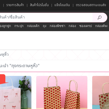
ก
รายการสินค้า
สินค้าโปรโมชั่น
แจ้งโอนเงิน
ตรวจสอบสถานะขนส่ง
องลูกฟูก
กระปุก
กล่องเค้ก
ถุง
กล่องพิซซ่า
กล่อง
ซองเครป
กล่องคัพเ
หูหิ้ว
นะนำ "ถุงกระดาษหูหิ้ว"