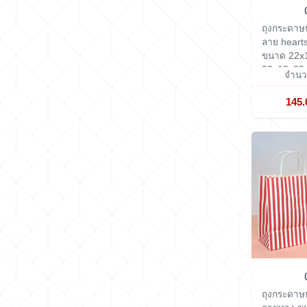
ถุงกระดาษห
ลาย hearts
ขนาด 22x
22x13x25
จำนวน
145.
ถุงกระดาษห