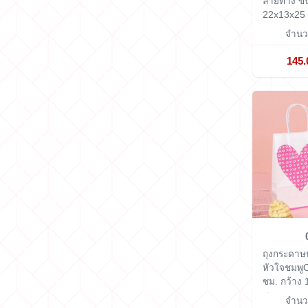
ลายทาง ข
22x13x25
จำนวน
145.
ถุงกระดาษห
หัวใจชมพู
ซม.
กว้าง 
ซม.
จำนวน