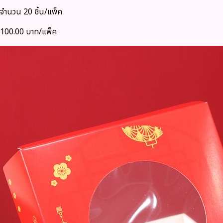
จำนวน 20 ชิ้น/แพ็ค
100.00 บาท/แพ็ค