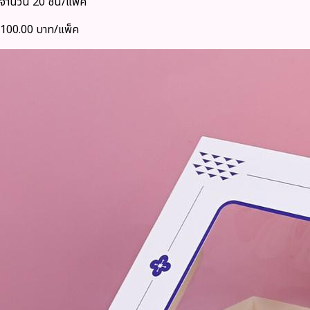
จำนวน 20 ชิ้น/แพ็ค
100.00 บาท/แพ็ค