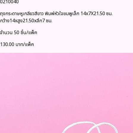
0210040
ถุงกระดาษหูเกลียวสีขาว พิมพ์หัวใจชมพูเล็ก 14x7X21.50 ซม.
กว้าง14xสูง21.50xลึก7 ซม.
จำนวน 50 ชิ้น/แพ็ค
130.00 บาท/แพ็ค