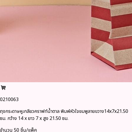
0210063
ถุงกระดาษหูเกลียวคราฟท์น้ำตาล พิมพ์หัวใจชมพูลายขวาง14x7x21.50
ซม. กว้าง 14 x ยาว 7 x สูง 21.50 ซม.
จำนวน 50 ชิ้น/แพ็ค