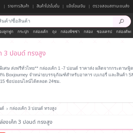
ก
รายการสินค้า
สินค้าโปรโมชั่น
แจ้งโอนเงิน
ตรวจสอบสถานะขนส่ง
องลูกฟูก
กระปุก
กล่องเค้ก
ถุง
กล่องพิซซ่า
กล่อง
ซองเครป
กล่องคัพเ
ก 3 ปอนด์ ทรงสูง
พิเศษ ส่งฟรีทั่วไทย** กล่องเค้ก 1 -7 ปอนด์ ราคาส่ง ผลิตจากกระดาษฟู
% Boxjourney จำหน่ายบรรจุภัณฑ์สำหรับอาหาร เบเกอรี่ และสินค้า 
15 ช้อปออนไลน์ได้ตลอด 24ชม.
นด์
กล่องเค้ก 3 ปอนด์ ทรงสูง
่องเค้ก 3 ปอนด์ ทรงสูง