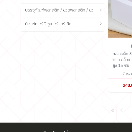
บรรจุภัณฑ์พลาสติก / ขวดพลาสติก / ขวดแก้ว
บ็อกซ์เจอร์นี่ ซูเปอร์มาร์เก็ต
กล่องเค้ก 3
ขาว
กว้าง
สูง 15 ซม.
จำนวน
240.