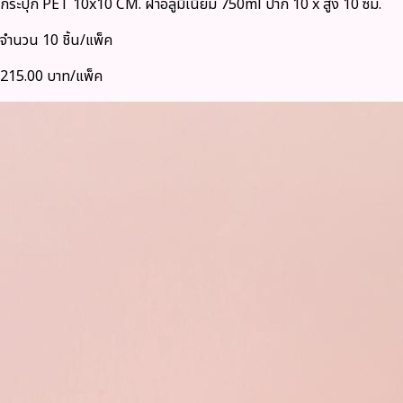
กระปุก PET 10x10 CM. ฝาอลูมิเนียม 750ml ปาก 10 x สูง 10 ซม.
จำนวน 10 ชิ้น/แพ็ค
215.00 บาท/แพ็ค