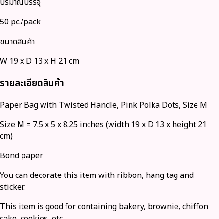
ปริมาณบรรจุ
50 pc./pack
ขนาดสินค้า
W 19 x D 13 x H 21 cm
รายละเอียดสินค้า
Paper Bag with Twisted Handle, Pink Polka Dots, Size M
Size M = 7.5 x 5 x 8.25 inches (width 19 x D 13 x height 21
cm)
Bond paper
You can decorate this item with ribbon, hang tag and
sticker.
This item is good for containing bakery, brownie, chiffon
cake, cookies, etc.