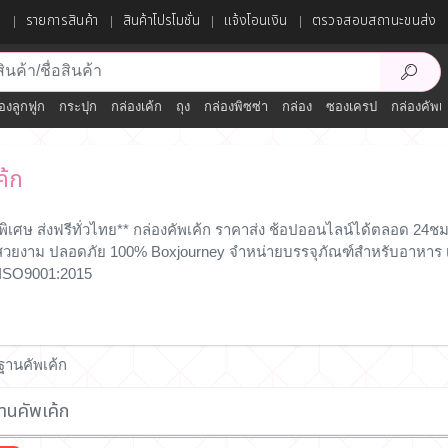
ก
รายการสินค้า
สินค้าโปรโมชั่น
แจ้งโอนเงิน
ตรวจสอบสถานะขนส่ง
องลูกฟูก
กระปุก
กล่องเค้ก
ถุง
กล่องพิซซ่า
กล่อง
ซองเครป
กล่องคัพเ
ค้ก
พิเศษ ส่งฟรีทั่วไทย** กล่องคัพเค้ก ราคาส่ง ช้อปออนไลน์ได้ตลอด 24
ันสวยงาม ปลอดภัย 100% Boxjourney จำหน่ายบรรจุภัณฑ์สำหรับอาหาร เ
ISO9001:2015
ฐานคัพเค้ก
นคัพเค้ก