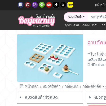
หน้าหลั
หมวดสินค้า
ถุงกระดาษ
กล่องบราวนี่
กล่
ฐานคัพเ
**โปรโมชั่น
เหลือง สีส
GHPs และ 
หน้าหลัก
หมวดสินค้า
กล่องเค้ก
กล่องคัพเค้ก
หมวดสินค้าทั้งหมด
หมวดฐา