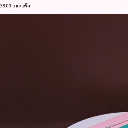
38.00 บาท/แพ็ค