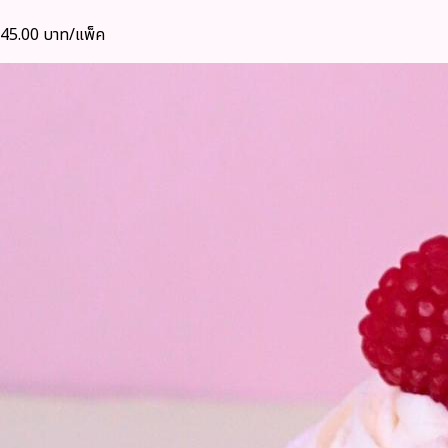
45.00 บาท/แพ็ค