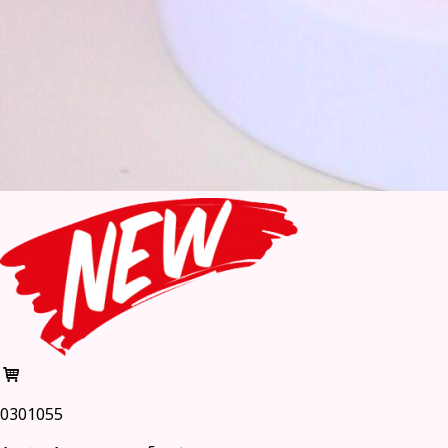
0301055