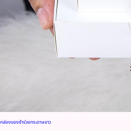
กล่องของชำร่วยกระดาษขาว