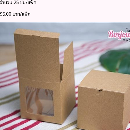
จำนวน 25 ชิ้น/แพ็ค
95.00 บาท/แพ็ค