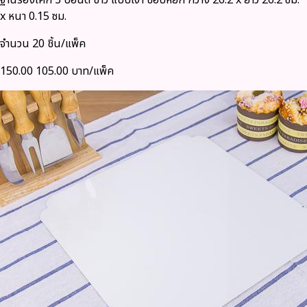
ฐานรองเค้ก 3 ปอนด์ ขาว แบบเงา ขอบหยัก กว้าง 26.2 x ยาว 26.2 ซม.
x หนา 0.15 ซม.
จำนวน 20 ชิ้น/แพ็ค
150.00
105.00 บาท/แพ็ค