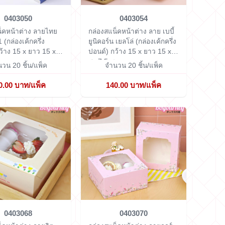
0403050
0403054
็คหน้าต่าง ลายไทย
กล่องสแน็คหน้าต่าง ลาย เบบี้
1 (กล่องเค้กครึ่ง
ยูนิคอร์น เยลโล่ (กล่องเค้กครึ่ง
ว้าง 15 x ยาว 15 x
ปอนด์)
กว้าง 15 x ยาว 15 x
ม.
สูง 7.5 ซม.
วน 20 ชิ้น/แพ็ค
จำนวน 20 ชิ้น/แพ็ค
0.00 บาท/แพ็ค
140.00 บาท/แพ็ค
0403068
0403070