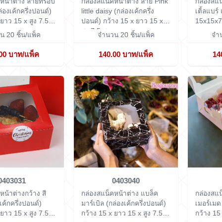
หน้าต่าง ลายทรอปิ
กล่องสแน็คหน้าต่าง ลาย Pink
กล่องสแน
ล่องเค้กครึ่งปอนด์)
little daisy (กล่องเค้กครึ่ง
เติ้ลแบร
 ยาว 15 x สูง 7.5
ปอนด์)
กว้าง 15 x ยาว 15 x
15x15x7
สูง 7.5 ซม.
 20 ชิ้น/แพ็ค
จำนวน 20 ชิ้น/แพ็ค
จำน
00 บาท/แพ็ค
140.00 บาท/แพ็ค
14
0403031
0403040
หน้าต่างกว้าง สี
กล่องสแน็คหน้าต่าง แบล็ค
กล่องสแน
ค้กครึ่งปอนด์)
มาร์เบิล (กล่องเค้กครึ่งปอนด์)
เมอร์เมด 
 ยาว 15 x สูง 7.5
กว้าง 15 x ยาว 15 x สูง 7.5
กว้าง 15