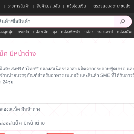
ก
รายการสินค้า
สินค้าโปรโมชั่น
แจ้งโอนเงิน
ตรวจสอบสถานะขนส่ง
องลูกฟูก
กระปุก
กล่องเค้ก
ถุง
กล่องพิซซ่า
กล่อง
ซองเครป
กล่องคัพเ
็ค มีหน้าต่าง
พิเศษ ส่งฟรีทั่วไทย** กล่องสแน็คราคาส่ง ผลิตจากกระดาษฟู้ดเกรด แ
 จำหน่ายบรรจุภัณฑ์สำหรับอาหาร เบเกอรี่ และสินค้า SME ที่ได้รับ
ด 24ชม.
กล่องสแน็ค มีหน้าต่าง
่องสแน็ค มีหน้าต่าง