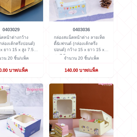
0403029
0403036
็คหน้าต่างกว้าง
กล่องสแน็คหน้าต่าง ลายเท็ด
ล่องเค้กครึ่งปอนด์)
ดี้&เฟรนด์ (กล่องเค้กครึ่ง
 x ยาว 15 x สูง 7.5
ปอนด์)
กว้าง 15 x ยาว 15 x
สูง 7.5 ซม.
วน 20 ชิ้น/แพ็ค
จำนวน 20 ชิ้น/แพ็ค
0.00 บาท/แพ็ค
140.00 บาท/แพ็ค