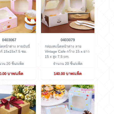
0403067
0403079
็คหน้าต่าง ลายบันนี่
กล่องสแน็คหน้าต่าง ลาย
บร์
15x15x7.5 ซม.
Vintage Cafe
กว้าง 15 x ยาว
15 x สูง 7.5 cm.
วน 20 ชิ้น/แพ็ค
จำนวน 20 ชิ้น/แพ็ค
0.00 บาท/แพ็ค
140.00 บาท/แพ็ค