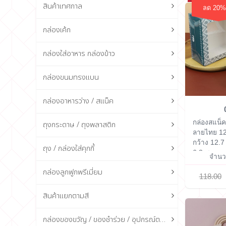
สินค้าเทศกาล
ลด 20%
กล่องเค้ก
กล่องใส่อาหาร กล่องข้าว
กล่องขนมทรงแบน
กล่องอาหารว่าง / สแน็ค
กล่องสแน็ค
ถุงกระดาษ / ถุงพลาสติก
ลายไทย 12
กว้าง 12.7
ถุง / กล่องใส่คุกกี้
6.3 ซม.
จำนวน
กล่องลูกฟูกพรีเมี่ยม
118.00
สินค้าแยกตามสี
กล่องของขวัญ / ของชำร่วย / อุปกรณ์ตกแต่งกล่อง