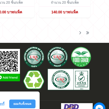
สูง 7.5 ซม.
วน 20 ชิ้น/แพ็ค
จำนวน 20 ชิ้น/แพ็ค
0.00 บาท/แพ็ค
140.00 บาท/แพ็ค
ุกกี้
ยอมรับทั้งหมด