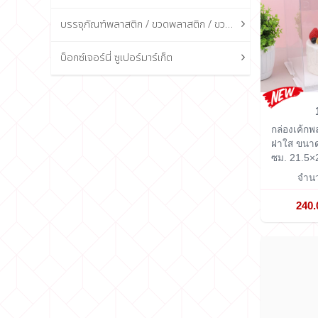
บรรจุภัณฑ์พลาสติก / ขวดพลาสติก / ขวดแก้ว
บ็อกซ์เจอร์นี่ ซูเปอร์มาร์เก็ต
กล่องเค้กพ
ฝาใส ขนาด
ซม.
21.5×
จำนว
240.