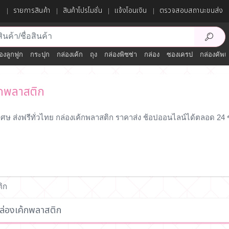
ก
รายการสินค้า
สินค้าโปรโมชั่น
แจ้งโอนเงิน
ตรวจสอบสถานะขนส่ง
องลูกฟูก
กระปุก
กล่องเค้ก
ถุง
กล่องพิซซ่า
กล่อง
ซองเครป
กล่องคัพเ
้กพลาสติก
เศษ ส่งฟรีทั่วไทย กล่องเค้กพลาสติก ราคาส่ง ช้อปออนไลน์ได้ตลอด 24
ติก
่องเค้กพลาสติก