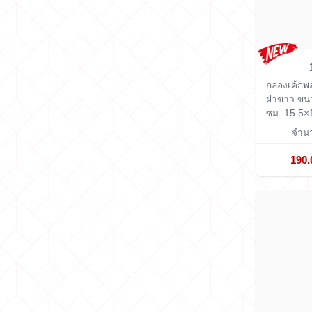
กล่องเค้กพ
ฝาขาว ขน
ซม.
15.5×
จำนว
190.