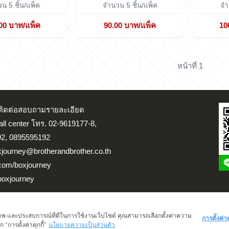
น 5 ชิ้น/แพ็ค
จำนวน 5 ชิ้น/แพ็ค
จำ
00 บาท/แพ็ค
90.00 บาท/แพ็ค
10
หน้าที่ 1
น ติดต่อสอบถามรายละเอียด
Call center โทร. 02-9619177-8,
2, 0895595192
xjourney@brotherandbrother.co.th
.com/boxjourney
boxjourney
จสอบสถานะขนส่ง
ติดต่อเรา
แผนที่ร้าน
เข้าสู่ระบบ/สมัครสมาชิก
ทธิภาพ และประสบการณ์ที่ดีในการใช้งานเว็บไซต์ คุณสามารถเลือกตั้งค่าความ
การตั้งค่าค
 "การตั้งค่าคุกกี้"
นโยบายความเป็นส่วนตัว