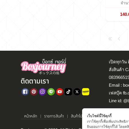
จำนว
140.
เปิดทุกวั
สั่งสินค้า 
083966519
ติดตามเรา
Email : bo
เฟสบุ๊ค fb
Line id: @
หน้าหลัก
รายการสินค้า
สินค้าโปรโมชั่น
แจ้งโอนเงิน
ตรว
เว็บไซต์นี้ใช้คุกกี้
เราใช้คุกกี้เพื่อเพิ่มประสิ
ยินยอมการใช้คุกกี้ได้ โดยคลิก