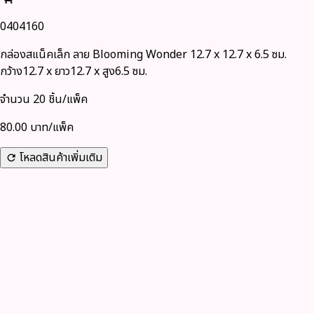
0404160
กล่องสแน็คเล็ก ลาย Blooming Wonder 12.7 x 12.7 x 6.5 ซม.
กว้าง12.7 x ยาว12.7 x สูง6.5 ซม.
จำนวน 20 ชิ้น/แพ็ค
80.00 บาท/แพ็ค
โหลดสินค้าเพิ่มเติม