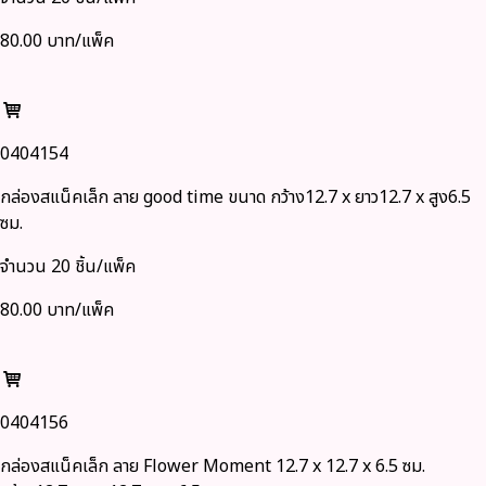
80.00 บาท/แพ็ค
0404154
กล่องสแน็คเล็ก ลาย good time ขนาด กว้าง12.7 x ยาว12.7 x สูง6.5
ซม.
จำนวน 20 ชิ้น/แพ็ค
80.00 บาท/แพ็ค
0404156
กล่องสแน็คเล็ก ลาย Flower Moment 12.7 x 12.7 x 6.5 ซม.