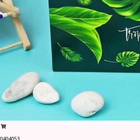
0404053