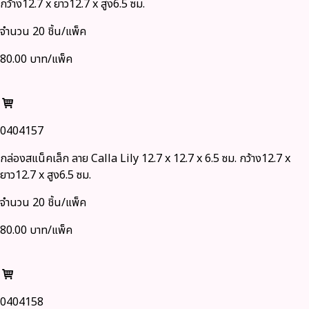
กว้าง12.7 x ยาว12.7 x สูง6.5 ซม.
จำนวน 20 ชิ้น/แพ็ค
80.00 บาท/แพ็ค
0404157
กล่องสแน็คเล็ก ลาย Calla Lily 12.7 x 12.7 x 6.5 ซม. กว้าง12.7 x
ยาว12.7 x สูง6.5 ซม.
จำนวน 20 ชิ้น/แพ็ค
80.00 บาท/แพ็ค
0404158