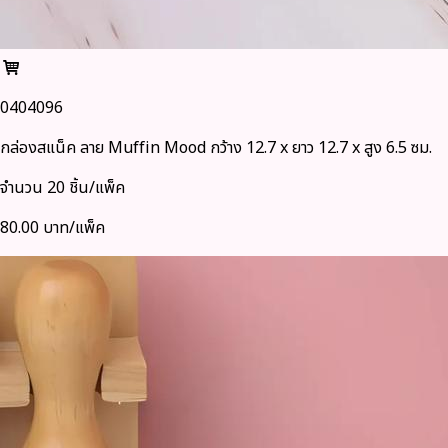
0404096
กล่องสแน็ค ลาย Muffin Mood กว้าง 12.7 x ยาว 12.7 x สูง 6.5 ซม.
จำนวน 20 ชิ้น/แพ็ค
80.00 บาท/แพ็ค