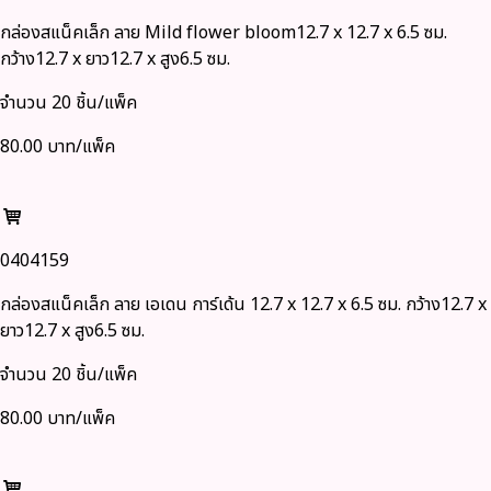
กล่องสแน็คเล็ก ลาย Mild flower bloom12.7 x 12.7 x 6.5 ซม.
กว้าง12.7 x ยาว12.7 x สูง6.5 ซม.
จำนวน 20 ชิ้น/แพ็ค
80.00 บาท/แพ็ค
0404159
กล่องสแน็คเล็ก ลาย เอเดน การ์เด้น 12.7 x 12.7 x 6.5 ซม. กว้าง12.7 x
ยาว12.7 x สูง6.5 ซม.
จำนวน 20 ชิ้น/แพ็ค
80.00 บาท/แพ็ค