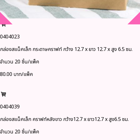
0404023
กล่องสแน็คเล็ก กระดาษคราฟท์ กว้าง 12.7 x ยาว 12.7 x สูง 6.5 ซม.
จำนวน 20 ชิ้น/แพ็ค
80.00 บาท/แพ็ค
0404039
กล่องสแน็คเล็ก คราฟท์หลังขาว กว้าง12.7 x ยาว12.7 x สูง6.5 ซม.
จำนวน 20 ชิ้น/แพ็ค