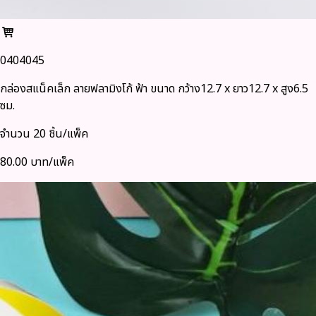
0404045
กล่องสแน็คเล็ก ลายฟลามิงโก้ ฟ้า ขนาด กว้าง12.7 x ยาว12.7 x สูง6.5
ซม.
จำนวน 20 ชิ้น/แพ็ค
80.00 บาท/แพ็ค