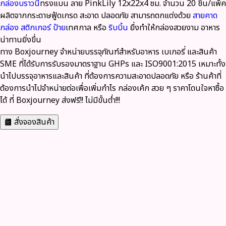
กล่องบราวนี่
ทรงแบน ลาย PinkLily 12x22x4 ซม. จำนวน 20 ชิ้น/แพ็ค
ผลิตจากกระดาษฟู้ดเกรด
สะอาด ปลอดภัย สามารถตกแต่งด้วย
สายคาด
กล่อง
สติกเกอร์
ป้าย
เทศกาล หรือ
ริบบิ้น
ยื่งทำให้กล่องสวยงาม อาหาร
น่าทานยิ่งขึ่น
ทาง
Boxjourney
จำหน่ายบรรจุภัณฑ์สำหรับอาหาร เบเกอรี่ และสินค้า
SME ที่ได้รับการรับรองมาตราฐาน GHPs และ ISO9001:2015 เหมาะทั้ง
นำไปบรรจุอาหารและสินค้า ที่ต้องการความสะอาดปลอดภัย หรือ ร้านค้าที่
ต้องการนำไปจำหน่ายต่อเพื่อเพิ่มกำไร กล่องเค้ก สวย ๆ ราคาโดนใจหาซื้อ
ได้ ที่ Boxjourney
ส่งฟรี
!!
ไม่มีขั้นต่ำ
!!!
สั่งจองสินค้า