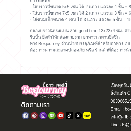
การใส่สินค้า
- ใส่บราวนี่ขนาด 5x5 เซน ได้ 2 แถว / แถวละ 4 ชิ้น = 8 
- ใส่บราวนี่ขนาด 7x5 เซน ได้ 2 แถว / แถวละ 3 ชิ้น = 6 
- ใส่ขนมเปี๊ยขนาด 4 เซน ได้ 3 แถว / แถวละ 5 ชิ้น = 15 
กล่องบราวนี่
ทรงแบน ลาย good time 12x22x4 ซม. จำน
ริบบิ้น
ยื่งทำให้กล่องสวยงาม อาหารน่าทานยิ่งขึ่น
ทาง
Boxjourney
จำหน่ายบรรจุภัณฑ์สำหรับอาหาร เบเก
ต้องการความสะอาดปลอดภัย หรือ ร้านค้าที่ต้องการนำไป
เปิดทุกวั
สั่งสินค้า 
083966519
ติดตามเรา
Email : bo
เฟสบุ๊ค fb
Line id: @