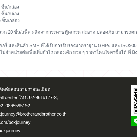
ชิ้น/กล่อง
ชิ้น/กล่อง
ชิ้น/กล่อง
วน 20 ชิ้น/แพ็ค
ผลิตจากกระดาษฟู้ดเกรด
สะอาด ปลอดภัย สามารถตก
อรี่ และสินค้า SME ที่ได้รับการรับรองมาตราฐาน GHPs และ ISO9001
จำหน่ายต่อเพื่อเพิ่มกำไร กล่องเค้ก สวย ๆ ราคาโดนใจหาซื้อได้ ที่ B
น ติดต่อสอบถามรายละเอียด
Call center โทร. 02-9619177-8,
2, 0895595192
xjourney@brotherandbrother.co.th
.com/boxjourney
boxjourney