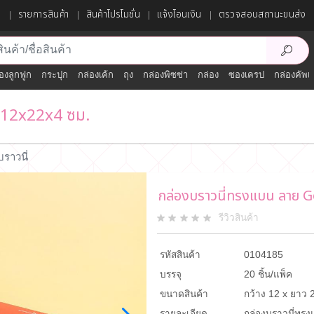
ก
รายการสินค้า
สินค้าโปรโมชั่น
แจ้งโอนเงิน
ตรวจสอบสถานะขนส่ง
องลูกฟูก
กระปุก
กล่องเค้ก
ถุง
กล่องพิซซ่า
กล่อง
ซองเครป
กล่องคัพเ
 12x22x4 ซม.
บราวนี่
กล่องบราวนี่ทรงแบน ลาย
รีวิวสินค้า
รหัสสินค้า
0104185
บรรจุ
20 ชิ้น/แพ็ค
ขนาดสินค้า
กว้าง 12 x ยาว 2
รายละเอียด
กล่องบราวนี่ทร