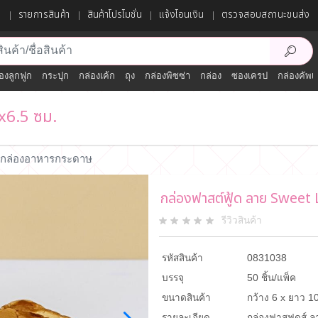
ก
รายการสินค้า
สินค้าโปรโมชั่น
แจ้งโอนเงิน
ตรวจสอบสถานะขนส่ง
องลูกฟูก
กระปุก
กล่องเค้ก
ถุง
กล่องพิซซ่า
กล่อง
ซองเครป
กล่องคัพเ
x6.5 ซม.
กล่องอาหารกระดาษ
กล่องฟาสต์ฟู้ด ลาย Sweet
รีวิวสินค้า
รหัสสินค้า
0831038
บรรจุ
50 ชิ้น/แพ็ค
ขนาดสินค้า
กว้าง 6 x ยาว 10
รายละเอียด
กล่องฟาสฟูดส์ 