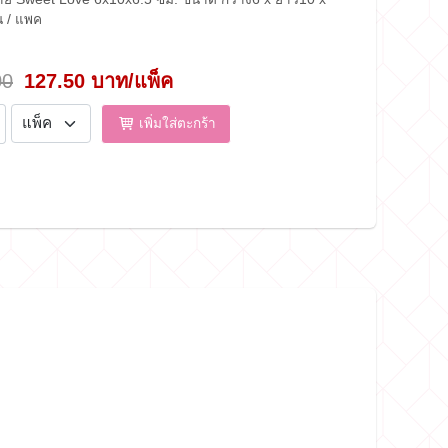
้น / แพค
00
127.50 บาท/แพ็ค
เพิ่มใส่ตะกร้า