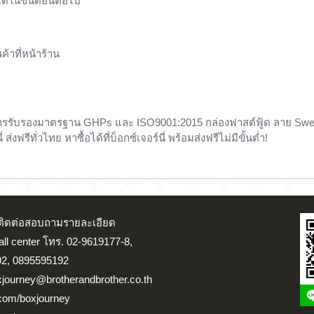
ได้ในขั้นตอนต่อไป
้าที่หน้าร้าน
รับการรับรองมาตรฐาน GHPs และ ISO9001:2015 กล่องฟาสต์ฟู้ด ลาย Swe
งฟรีทั่วไทย หาซื้อได้ที่บ็อกซ์เจอร์นี่ พร้อมส่งฟรีไม่มีขั้นต่ำ!
น ติดต่อสอบถามรายละเอียด
Call center โทร. 02-9619177-8,
2, 0895595192
xjourney@brotherandbrother.co.th
.com/boxjourney