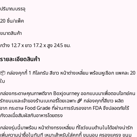
ปริมาณบรรจุ
20 ชิ้น/แพ็ค
ขนาดสินค้า
กว้าง 12.7 x ยาว 17.2 x สูง 24.5 ซม.
รายละเอียดสินค้า
📦 กล่องคุกกี้ 1 กิโลกรัม สีขาว หน้าต่างเหลี่ยม พร้อมหูเชือก แพคละ 20
ใบ
กล่องกระดาษคุณภาพดีจาก Boxjourney
ออกแบบมาเพื่อตอบโจทย์คน
รักขนมและเจ้าของร้านเบเกอรี่โดยเฉพาะ 🌾 กล่องคุกกี้สีขาว ผลิต
จาก
กระดาษ Food Grade ที่ผ่านการรับรองจาก FDA
จึงปลอดภัยไร้
กังวลเมื่อสัมผัสกับอาหารโดยตรง
กล่องรุ่นนี้มาพร้อม
หน้าต่างทรงเหลี่ยม
ที่โชว์ขนมด้านในได้อย่างน่ารัก
เพิ่มความน่าซื้อในทันที เหมาะสำหรับใส่คุกกี้ ขนมอบ ครองแครง ขนม