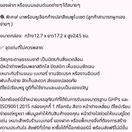
ของฝาก หรือขนมแฮนด์เมดต่างๆ ได้สบายๆ
🧶
พิเศษ! มาพร้อมหูเชือกก้างปลาสีชมพูในเซต
(ลูกค้าสามารถผูกเอง
ง่ายๆ )
ขนาดกล่อง:
กว้าง12.7 x ยาว17.2 x สูง24.5 ซม.
✅ จุดเด่นที่ไม่ควรพลาด:
วัสดุกระดาษธรรมชาติ
เป็นมิตรกับสิ่งแวดล้อม
มีหน้าต่างพร้อมพลาสติกใส ปิดสนิท เห็นขนมชัดเจน
เหมาะกับร้านขนม เบเกอรี่ งานจัดเบรค หรืองานอีเวนต์
พับเก็บง่าย จัดเก็บสะดวก ส่งของปลอดภัย
ดีไซน์เรียบหรู ดูดีทั้งใช้งานและมอบเป็นของขวัญ
บ็อกซ์เจอร์นี่จำหน่ายบรรจุภัณฑ์ที่ได้รับการรับรองมาตรฐาน GHPs และ
ISO9001:2015 กล่องคุกกี้ 1 กิโลกรัม สีขาว หน้าต่างเหลี่ยม ดีไซน์เรียบ
ง่ายแต่หรูหรา เพิ่มมูลค่าให้กับสินค้าของคุณ หน้าต่างใสช่วยให้ขนมดูโดด
เด่น เหมาะสำหรับร้านเบเกอรี่ ของฝาก หรือแพ็กเกจจิ้งที่ต้องการสร้าง
ความประทับใจ ส่งฟรีทั่วไทย หาซื้อได้ที่บ็อกซ์เจอร์นี่ พร้อมส่งฟรีไม่มีขั้น