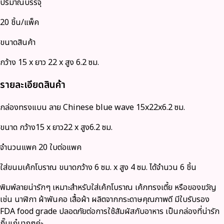
ปริมาณบรรจุ
20 ชิ้น/แพ็ค
ขนาดสินค้า
กว้าง 15 x ยาว 22 x สูง 6.2 ซม.
รายละเอียดสินค้า
กล่องทรงแบน ลาย Chinese blue wave 15x22x6.2 ซม.
ขนาด กว้าง15 x ยาว22 x สูง6.2 ซม.
จำนวนแพค 20 ใบต่อแพค
ใส่ขนมเค้กโบราณ ขนาดกว้าง 6 ซม. x สูง 4 ซม. ได้จำนวน 6 ชิ้น
พิมพ์ลายน่ารักๆ เหมาะสำหรับใส่เค้กโบราณ เค้กทรงเตี้ย หรือของขวัญ
เช่น นาฬิกา ผ้าพันคอ เสื้อผ้า ผลิตจากกระดาษคุณภาพดี มีใบรับรอง
FDA food grade ปลอดภัยต่อการใช้สัมผัสกับอาหาร เป็นกล่องที่น่ารัก
กิ๊บเก๋มากๆค่ะ