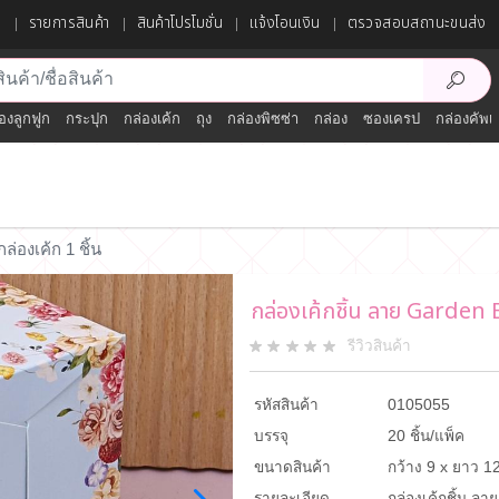
ก
รายการสินค้า
สินค้าโปรโมชั่น
แจ้งโอนเงิน
ตรวจสอบสถานะขนส่ง
องลูกฟูก
กระปุก
กล่องเค้ก
ถุง
กล่องพิซซ่า
กล่อง
ซองเครป
กล่องคัพเ
กล่องเค้ก 1 ชิ้น
กล่องเค้กชิ้น ลาย Garden 
รีวิวสินค้า
รหัสสินค้า
0105055
บรรจุ
20 ชิ้น/แพ็ค
ขนาดสินค้า
กว้าง 9 x ยาว 12
รายละเอียด
กล่องเค้กชิ้น ลา