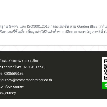
มาตรฐาน GHPs และ ISO9001:2015 กล่องเค้กชิ้น ลาย Garden Bliss มาใน
เบเกอรี่ชิ้นเล็ก เพิ่มมูลค่าให้สินค้าทั้งขายปลีกและของขวัญ ส่งฟรีทั่วไทย 
น ติดต่อสอบถามรายละเอียด
Call center โทร. 02-9619177-8,
2, 0895595192
xjourney@brotherandbrother.co.th
.com/boxjourney
boxjourney
จสอบสถานะขนส่ง
ติดต่อเรา
แผนที่ร้าน
เข้าสู่ระบบ/สมัครสมาชิก