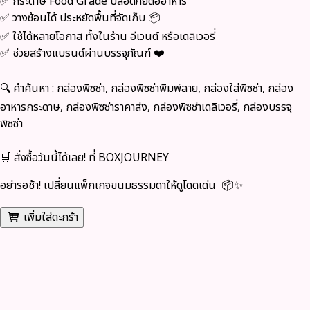
✅
กระดาษ Food Grade
ปลอดภัยต่ออาหาร
✅
วางซ้อนได้ ประหยัดพื้นที่จัดเก็บ
📦
✅
ใช้ได้หลายโอกาส
ทั้งในร้าน อีเวนต์ หรือเดลิเวอรี่
✅
ช่วยสร้างแบรนด์ผ่านบรรจุภัณฑ์
❤️
🔍 คำค้นหา :
กล่องพิซซ่า, กล่องพิซซ่าพิมพ์ลาย, กล่องใส่พิซซ่า, กล่อง
อาหารกระดาษ, กล่องพิซซ่าราคาส่ง, กล่องพิซซ่าเดลิเวอรี่, กล่องบรรจุ
พิซซ่า
🛒
สั่งซื้อวันนี้ได้เลย! ที่ BOXJOURNEY
อย่ารอช้า! เปลี่ยนแพ็กเกจขนมธรรมดาให้ดูโดดเด่น 📦✨
เพิ่มใส่ตะกร้า