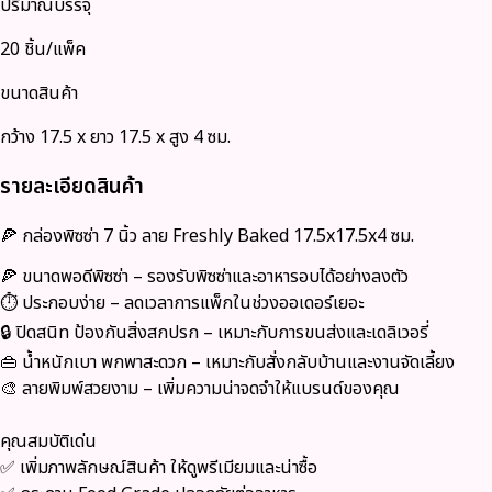
ปริมาณบรรจุ
20 ชิ้น/แพ็ค
ขนาดสินค้า
กว้าง 17.5 x ยาว 17.5 x สูง 4 ซม.
รายละเอียดสินค้า
🍕
กล่องพิซซ่า 7 นิ้ว ลาย Freshly Baked 17.5x17.5x4 ซม.
🍕
ขนาดพอดีพิซซ่า
– รองรับพิซซ่าและอาหารอบได้อย่างลงตัว
⏱️
ประกอบง่าย
– ลดเวลาการแพ็กในช่วงออเดอร์เยอะ
🔒
ปิดสนิท ป้องกันสิ่งสกปรก
– เหมาะกับการขนส่งและเดลิเวอรี่
👜
น้ำหนักเบา พกพาสะดวก
– เหมาะกับสั่งกลับบ้านและงานจัดเลี้ยง
🎨
ลายพิมพ์สวยงาม
– เพิ่มความน่าจดจำให้แบรนด์ของคุณ
คุณสมบัติเด่น
✅
เพิ่มภาพลักษณ์สินค้า
ให้ดูพรีเมียมและน่าซื้อ