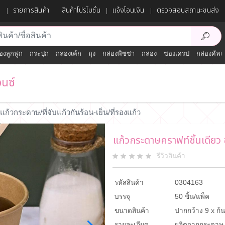
ก
รายการสินค้า
สินค้าโปรโมชั่น
แจ้งโอนเงิน
ตรวจสอบสถานะขนส่ง
องลูกฟูก
กระปุก
กล่องเค้ก
ถุง
กล่องพิซซ่า
กล่อง
ซองเครป
กล่องคัพเ
อนซ์
แก้วกระดาษ/ที่จับแก้วกันร้อน-เย็น/ที่รองแก้ว
แก้วกระดาษคราฟท์ชั้นเดียว
รีวิวสินค้า
รหัสสินค้า
0304163
บรรจุ
50 ชิ้น/แพ็ค
ขนาดสินค้า
ปากกว้าง 9 x ก้น
รายละเอียด
ผลิตจากกระดาษ F