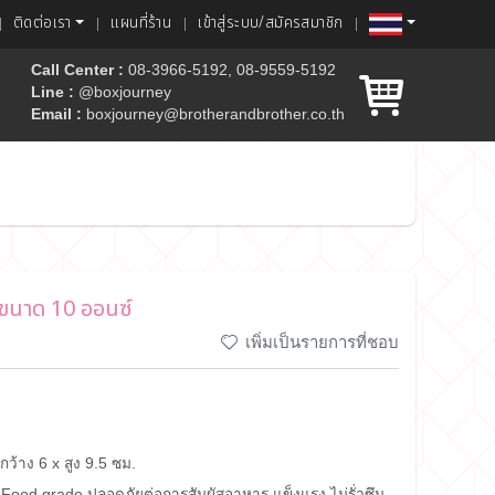
ติดต่อเรา
แผนที่ร้าน
เข้าสู่ระบบ/สมัครสมาชิก
Call Center :
08-3966-5192, 08-9559-5192
Line :
@boxjourney
Email :
boxjourney@brotherandbrother.co.th
ค้ก
 ขนาด 10 ออนซ์
เพิ่มเป็นรายการที่ชอบ
กว้าง 6 x สูง 9.5 ซม.
ood grade ปลอดภัยต่อการสัมผัสอาหาร แข็งแรง ไม่รั่วซึม