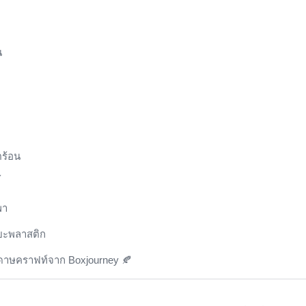
น
ตร้อน
้
พา
ขยะพลาสติก
ระดาษคราฟท์จาก
Boxjourney
🍂