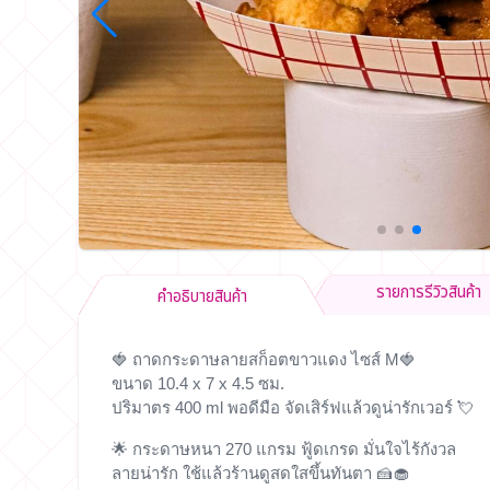
รายการรีวิวสินค้า
คำอธิบายสินค้า
🍓
ถาดกระดาษลายสก็อตขาวแดง ไซส์ M
🍓
ขนาด 10.4 x 7 x 4.5 ซม.
ปริมาตร 400 ml พอดีมือ จัดเสิร์ฟแล้วดูน่ารักเวอร์ 💘
🌟 กระดาษหนา 270 แกรม ฟู้ดเกรด มั่นใจไร้กังวล
ลายน่ารัก ใช้แล้วร้านดูสดใสขึ้นทันตา 🍰🧁