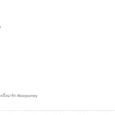

บ
ิ้งน่ารัก #boxjourney