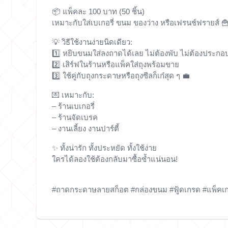
📦 แพ็คละ 100 บาท (50 ชิ้น)
เหมาะกับใส่เบเกอรี่ ขนม ของว่าง หรือเฟรนช์ฟรายส์ 
💡
วิธีใช้งานง่ายนิดเดียว:
1️⃣ หยิบขนมใส่ลงถาดได้เลย ไม่ต้องพับ ไม่ต้องประกอ
2️⃣ เสิร์ฟในร้านหรือแพ็คใส่ถุงพร้อมขาย
3️⃣ ใช้คู่กับถุงกระดาษหรือถุงซีลก็เก๋สุด ๆ 💼
💌 เหมาะกับ:
– ร้านเบเกอรี่
– ร้านจัดเบรค
– งานเลี้ยง งานปาร์ตี้
✨ ทั้งน่ารัก ทั้งประหยัด ทั้งใช้ง่าย
ใครได้ลองใช้ต้องกลับมาซื้อซ้ำแน่นอน!
#ถาดกระดาษลายสก็อต #กล่องขนม #ฟู้ดเกรด #แพ็คเกจจ