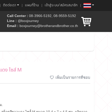
ติดต่อเรา
แผนที่ร้าน
เข้าสู่ระบบ/สมัครสมาชิก
Call Center :
08-3966-5192, 08-9559-5192
Line :
@boxjourney
Email :
boxjourney@brotherandbrother.co.th
ค้ก
แดง ไซส์ M
เพิ่มเป็นรายการที่ชอบ
ม.
สต็อตสีขาวแดง ไซส์์ M ขนาด 10.4 x 7 x 4.5 ซม. ผลิตจาก