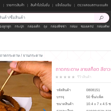
ก
รายการสินค้า
สินค้าโปรโมชั่น
แจ้งโอนเงิน
ตรวจสอบสถานะขนส่ง
องลูกฟูก
กระปุก
กล่องเค้ก
ถุง
กล่องพิซซ่า
กล่อง
ซองเครป
กล่องคัพเ
M
ถาดกระดาษ / จานกระดาษ
ถาดกระดาษ ลายสก็อต สีขาว
รีวิวสินค้า
รหัสสินค้า
0808151
บรรจุ
50 ชิ้น/แพ็ค
ขนาดสินค้า
10.4 x 7 x 4.5 ซ
รายละเอียด
ถาดกระดาษ ลาย 