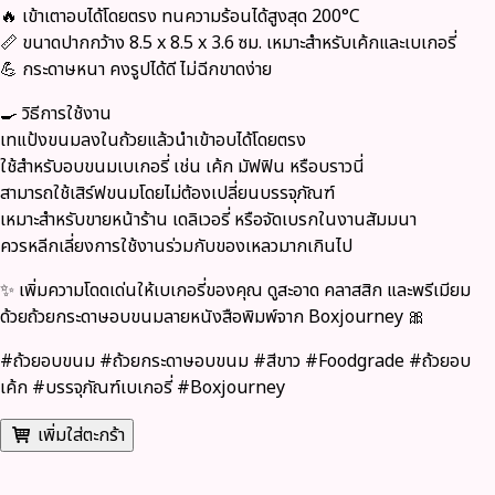
🔥 เข้าเตาอบได้โดยตรง ทนความร้อนได้สูงสุด 200°C
📏 ขนาดปากกว้าง 8.5 x 8.5 x 3.6 ซม. เหมาะสำหรับเค้กและเบเกอรี่
💪 กระดาษหนา คงรูปได้ดี ไม่ฉีกขาดง่าย
🍳 วิธีการใช้งาน
เทแป้งขนมลงในถ้วยแล้วนำเข้าอบได้โดยตรง
ใช้สำหรับอบขนมเบเกอรี่ เช่น เค้ก มัฟฟิน หรือบราวนี่
สามารถใช้เสิร์ฟขนมโดยไม่ต้องเปลี่ยนบรรจุภัณฑ์
เหมาะสำหรับขายหน้าร้าน เดลิเวอรี่ หรือจัดเบรกในงานสัมมนา
ควรหลีกเลี่ยงการใช้งานร่วมกับของเหลวมากเกินไป
✨ เพิ่มความโดดเด่นให้เบเกอรี่ของคุณ ดูสะอาด คลาสสิก และพรีเมียม
ด้วยถ้วยกระดาษอบขนมลายหนังสือพิมพ์จาก
Boxjourney
🎀
#ถ้วยอบขนม #ถ้วยกระดาษอบขนม #สีขาว #Foodgrade #ถ้วยอบ
เค้ก #บรรจุภัณฑ์เบเกอรี่ #Boxjourney
เพิ่มใส่ตะกร้า