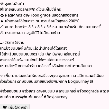
💡 จุดเด่นสินค้า
📰 ลายหเบเกอรี่คราฟท์ ดีไซน์เก๋ไม่ซ้ำใคร
🧁 ผลิตจากกระดาษ Food grade ปลอดภัยต่ออาหาร
🔥 เข้าเตาอบได้โดยตรง ทนความร้อนได้สูงสุด 200°C
📏 ขนาดปากกว้าง 8.5 x 8.5 x 3.6 ซม. เหมาะสำหรับเค้กและเบเกอรี่
💪 กระดาษหนา คงรูปได้ดี ไม่ฉีกขาดง่าย
🍳 วิธีการใช้งาน
เทแป้งขนมลงในถ้วยแล้วนำเข้าอบได้โดยตรง
ใช้สำหรับอบขนมเบเกอรี่ เช่น เค้ก มัฟฟิน หรือบราวนี่
สามารถใช้เสิร์ฟขนมโดยไม่ต้องเปลี่ยนบรรจุภัณฑ์
เหมาะสำหรับขายหน้าร้าน เดลิเวอรี่ หรือจัดเบรกในงานสัมมนา
✨ เพิ่มความโดดเด่นให้เบเกอรี่ของคุณ ดูสะอาด คลาสสิก และพรีเมียม
ด้วยถ้วยกระดาษอบขนมลายหนังสือพิมพ์จาก
Boxjourney
🎀
#ถ้วยอบขนม #ถ้วยกระดาษอบขนม #ลายเบเกอรี่ #Foodgrade #ถ้วย
อบเค้ก #บรรจุภัณฑ์เบเกอรี่ #Boxjourney
เพิ่มใส่ตะกร้า