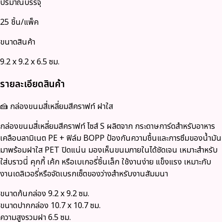
ปริมาณบรรจุ
25 ชิ้น/แพ็ค
ขนาดสินค้า
9.2 x 9.2 x 6.5 ซม.
รายละเอียดสินค้า
🍰 กล่องขนมสี่เหลี่ยมสีคราฟท์ ฝาใส
กล่องขนมสี่เหลี่ยมสีคราฟท์ ไซส์ S ผลิตจาก
กระดาษการ์ดสำหรับอาหาร
เคลือบลามิเนต PE + ฟิล์ม BOPP
ป้องกันความชื้นและการซึมของน้ำมัน
มาพร้อมฝาใส PET ปิดแน่น มองเห็นขนมภายในได้ชัดเจน เหมาะสำหรับ
ใส่บราวนี่ คุกกี้ เค้ก หรือเบเกอรี่ชิ้นเล็ก ใช้งานง่าย แข็งแรง เหมาะกับ
งานเดลิเวอรี่หรือจัดเบรกเซ็ตของว่างสำหรับงานสัมมนา
ขนาดก้นกล่อง 9.2 x 9.2 ซม.
ขนาดปากกล่อง 10.7 x 10.7 ซม.
ความสูงรวมฝา 6.5 ซม.