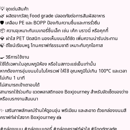
💡 จุดเด่นสินค้า
🌿 ผลิตจากวัสดุ Food grade ปลอดภัยต่อการสัมผัสอาหาร
🛡 เคลือบ PE และ BOPP ป้องกันความชื้นและการรั่วซึม
📦 ความจุเหมาะกับเบเกอรี่ชิ้นเล็ก เช่น เค้ก บราวนี่ หรือคุกกี้
💎 ฝาใส PET ปิดสนิท มองเห็นขนมได้ชัด เพิ่มความน่ารับประทาน
🍃 ดีไซน์เรียบหรู โทนคราฟท์ธรรมชาติ เหมาะกับทุกโอกาส
🍳 วิธีการใช้งาน
ใช้ได้เฉพาะในอุณหภูมิห้อง หรือในสภาวะแช่เย็นเท่านั้น
หากต้องการอุ่นขนมในไมโครเวฟ ให้ใช้
อุณหภูมิไม่เกิน 100°C และเวลา
ไม่เกิน 1 นาที
ไม่สามารถเข้าเตาอบได้
สามารถใช้ร่วมกับ
ขวดพลาสติกของ Boxjourney
สำหรับจัดเซ็ตของว่าง
หรือเบรกงานสัมมนา
✨ เสริมภาพลักษณ์ร้านให้ดูอบอุ่น พรีเมียม และสะอาด ด้วยกล่องขนมสี
คราฟท์ฝาใสจาก
Boxjourney
🍰
#กล่องขนม #กล่องเบเกอรี่ #กล่องคราฟท์ฝาใส #Foodgrade