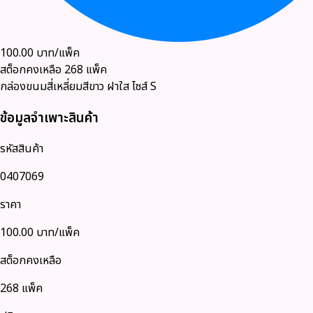
100.00
บาท/แพ็ค
สต็อกคงเหลือ
268
แพ็ค
กล่องขนมสี่เหลี่ยมสีขาว ฝาใส ไซส์ S
ข้อมูลจำเพาะสินค้า
รหัสสินค้า
0407069
ราคา
100.00
บาท/แพ็ค
สต็อกคงเหลือ
268 แพ็ค