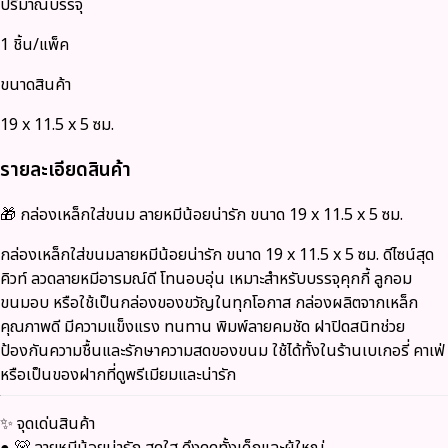
ปริมาณบรรจุ
1 ชิ้น/แพ็ค
ขนาดสินค้า
19 x 11.5 x 5 ซม.
รายละเอียดสินค้า
🎁
กล่องเหล็กใส่ขนม ลายหมีน้อยน่ารัก ขนาด 19 x 11.5 x 5 ซม.
กล่องเหล็กใส่ขนมลายหมีน้อยน่ารัก ขนาด 19 x 11.5 x 5 ซม. ดีไซน์สุด
คิวท์ ลวดลายหมีอารมณ์ดี โทนอบอุ่น เหมาะสำหรับบรรจุคุกกี้ ลูกอม
ขนมอบ หรือใช้เป็นกล่องของขวัญในทุกโอกาส กล่องผลิตจากเหล็ก
คุณภาพดี มีความแข็งแรง ทนทาน พิมพ์ลายคมชัด ฝาปิดสนิทช่วย
ป้องกันความชื้นและรักษาความสดของขนม ใช้ได้ทั้งในร้านเบเกอรี่ คาเฟ่
หรือเป็นของฝากที่ดูพรีเมียมและน่ารัก
✨
จุดเด่นสินค้า
● 🐻 ลายหมีน้อยน่ารัก สดใส ดึงดูดทั้งเด็กและผู้ใหญ่