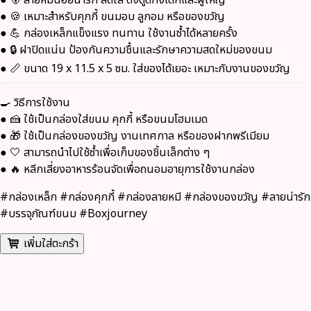
● 🍪 เหมาะสำหรับคุกกี้ ขนมอบ ลูกอม หรือของขวัญ
● 💪 กล่องเหล็กแข็งแรง ทนทาน ใช้งานซ้ำได้หลายครั้ง
● 🔒 ฝาปิดแน่น ป้องกันความชื้นและรักษาความสดใหม่ของขนม
● 📏 ขนาด 19 x 11.5 x 5 ซม. ใส่ของได้เยอะ เหมาะกับงานของขวัญ
🍳
วิธีการใช้งาน
● 🍰 ใช้เป็นกล่องใส่ขนม คุกกี้ หรือขนมโฮมเมด
● 🎁 ใช้เป็นกล่องของขวัญ งานเทศกาล หรือของฝากพรีเมียม
● 🤍 สามารถนำไปใช้ซ้ำเพื่อเก็บของชิ้นเล็กต่าง ๆ
● 🔥 หลีกเลี่ยงอาหารร้อนจัดเพื่อถนอมอายุการใช้งานกล่อง
#กล่องเหล็ก #กล่องคุกกี้ #กล่องลายหมี #กล่องของขวัญ #ลายน่ารัก
#บรรจุภัณฑ์ขนม #Boxjourney
เพิ่มใส่ตะกร้า