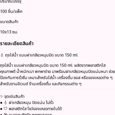
ปริมาณบรรจุ
100 ชิ้น/แพ็ค
ขนาดสินค้า
10x13 ซม.
รายละเอียดสินค้า
💧
ถุงใส่น้ำ แบบฝาเกลียวหมุนปิด ขนาด 150 ml.
ถุงใส่น้ำ แบบฝาเกลียวหมุนปิด ขนาด 150 ml. ผลิตจากพลาสติกใส
คุณภาพดี น้ำหนักเบา พกพาง่าย มาพร้อมฝาเกลียวหมุนปิดแน่นหนา ช่วย
ป้องกันการรั่วซึม เหมาะสำหรับใส่น้ำ เครื่องดื่ม ซอส หรือของเหลวต่าง ๆ
สำหรับงานอีเวนต์ ร้านเครื่องดื่ม และกิจกรรมต่าง ๆ
✨
จุดเด่นสินค้า
● 💧 ฝาเกลียวหมุน ปิดแน่น ไม่รั่ว
● 🤍 พลาสติกใส โชว์ของเหลวภายในได้
● 🎯 ขนาดกะทัดรัด พกพาสะดวก