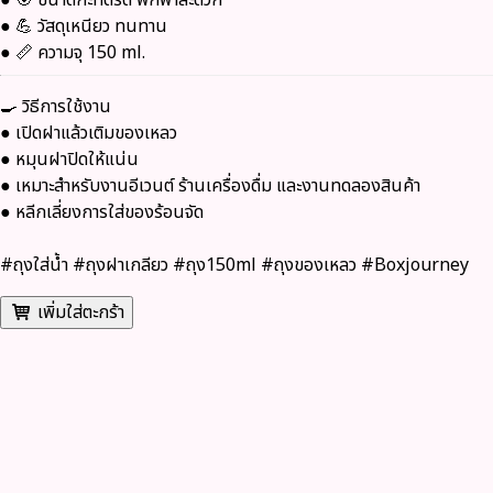
● 💪 วัสดุเหนียว ทนทาน
● 📏 ความจุ 150 ml.
🍳
วิธีการใช้งาน
● เปิดฝาแล้วเติมของเหลว
● หมุนฝาปิดให้แน่น
● เหมาะสำหรับงานอีเวนต์ ร้านเครื่องดื่ม และงานทดลองสินค้า
● หลีกเลี่ยงการใส่ของร้อนจัด
#ถุงใส่น้ำ #ถุงฝาเกลียว #ถุง150ml #ถุงของเหลว #Boxjourney
เพิ่มใส่ตะกร้า