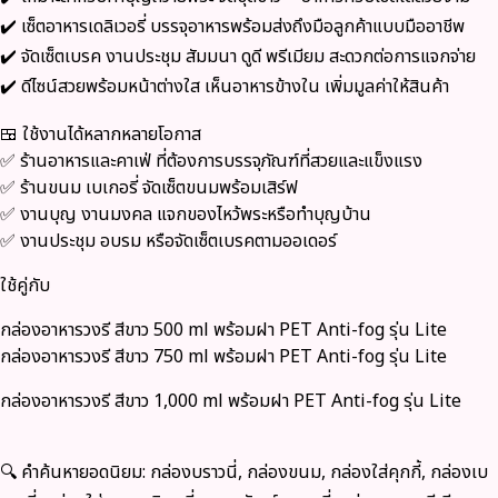
✔️ เซ็ตอาหารเดลิเวอรี่ บรรจุอาหารพร้อมส่งถึงมือลูกค้าแบบมืออาชีพ
✔️ จัดเซ็ตเบรค งานประชุม สัมมนา ดูดี พรีเมียม สะดวกต่อการแจกจ่าย
✔️ ดีไซน์สวยพร้อมหน้าต่างใส เห็นอาหารข้างใน เพิ่มมูลค่าให้สินค้า
🍱 ใช้งานได้หลากหลายโอกาส
✅ ร้านอาหารและคาเฟ่ ที่ต้องการบรรจุภัณฑ์ที่สวยและแข็งแรง
✅ ร้านขนม เบเกอรี่ จัดเซ็ตขนมพร้อมเสิร์ฟ
✅ งานบุญ งานมงคล แจกของไหว้พระหรือทำบุญบ้าน
✅ งานประชุม อบรม หรือจัดเซ็ตเบรคตามออเดอร์
ใช้คู่กับ
กล่องอาหารวงรี สีขาว 500 ml พร้อมฝา PET Anti-fog รุ่น Lite
กล่องอาหารวงรี สีขาว 750 ml พร้อมฝา PET Anti-fog รุ่น Lite
กล่องอาหารวงรี สีขาว 1,000 ml พร้อมฝา PET Anti-fog รุ่น Lite
🔍 คำค้นหายอดนิยม: กล่องบราวนี่, กล่องขนม, กล่องใส่คุกกี้, กล่องเบ