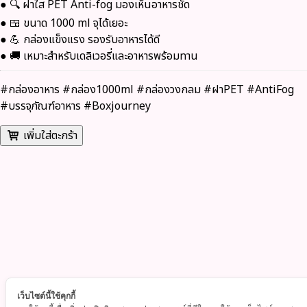
● 🔍 ฝาใส PET Anti-fog มองเห็นอาหารชัด
● 🍱 ขนาด 1000 ml จุได้เยอะ
● 💪 กล่องแข็งแรง รองรับอาหารได้ดี
● 🚚 เหมาะสำหรับเดลิเวอรี่และอาหารพร้อมทาน
#กล่องอาหาร #กล่อง1000ml #กล่องวงกลม #ฝาPET #AntiFog
#บรรจุภัณฑ์อาหาร #Boxjourney
เพิ่มใส่ตะกร้า
เว็บไซต์นี้ใช้คุกกี้