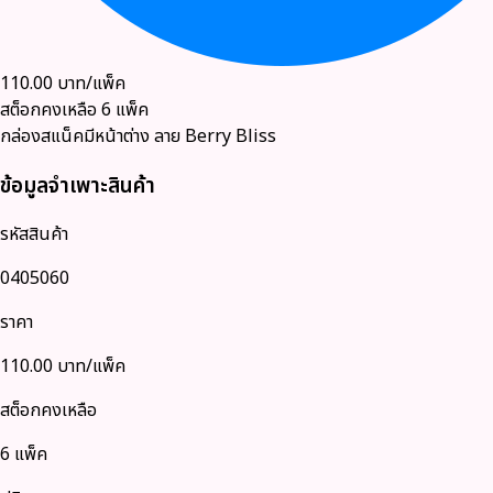
110.00
บาท/แพ็ค
สต็อกคงเหลือ
6
แพ็ค
กล่องสแน็คมีหน้าต่าง ลาย Berry Bliss
ข้อมูลจำเพาะสินค้า
รหัสสินค้า
0405060
ราคา
110.00
บาท/แพ็ค
สต็อกคงเหลือ
6 แพ็ค