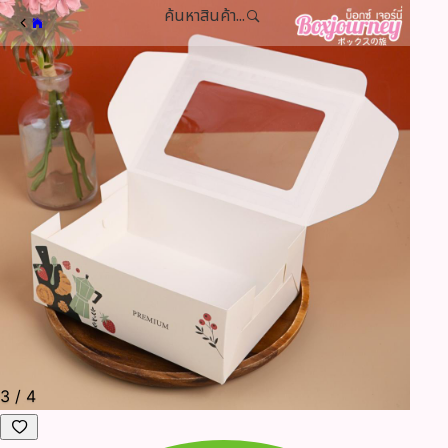
ค้นหาสินค้า...
3
/
4