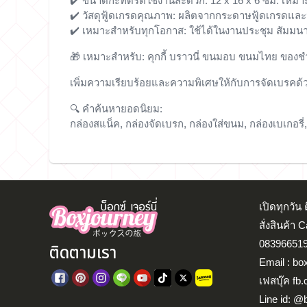
✔️ ขนาดกะทัดรัดใช้งานสะดวก: 12 x 16 x 6 ซม. เหมาะ
✔️ วัสดุฟู้ดเกรดคุณภาพ: ผลิตจากกระดาษฟู้ดเกรดแล
✔️ เหมาะสำหรับทุกโอกาส: ใช้ได้ในงานประชุม สัมมนา 
🎁 เหมาะสำหรับ: คุกกี้ บราวนี่ ขนมอบ ขนมไทย ของ
เพิ่มความเรียบร้อยและความพิเศษให้กับการจัดเบรคด้
🔍 คำค้นหายอดนิยม:
กล่องสแน็ค, กล่องจัดเบรก, กล่องใส่ขนม, กล่องเบเกอรี่
เปิดทุกวั
สั่งสินค้า 
083966519
ติดตามเรา
Email : bo
เฟสบุ๊ค fb
Line id: @