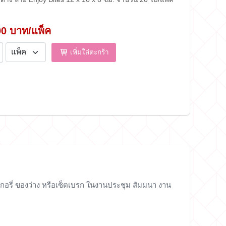
00 บาท/แพ็ค
เพิ่มใส่ตะกร้า
เกอรี่ ของว่าง หรือเซ็ตเบรก ในงานประชุม สัมมนา งาน